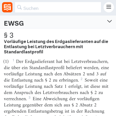
anzuwenden.
EWSG
Erdgas-Wärme-Soforthilfegesetz
§ 3
Gesetz über eine Soforthilfe für Letztverbraucher von leitungsgebundenem Erdgas
Vorläufige Leistung des Erdgaslieferanten auf die
und Kunden von Wärme
Entlastung bei Letztverbrauchern mit
Standardlastprofil
Vom 15.11.2022 (BGBl. I S. 2035, 2051)
Zuletzt geändert am 18.12.2025 (BGBl. I S. Nr. 347)
1
(1)
Der Erdgaslieferant hat bei Letztverbrauchern,
die über ein Standardlastprofil beliefert werden, eine
§ 1
Anwendungsbereich, Begriffsbestimmungen,
vorläufige Leistung nach den Absätzen 2 und 3 auf
Beauftragter und Internetadressen
2
die Entlastung nach § 2 zu erbringen.
Soweit eine
§ 2
Entlastung bei leitungsgebundenen
vorläufige Leistung nach Satz 1 erfolgt, ist diese mit
Erdgaslieferungen an Letztverbraucher
dem Anspruch des Letztverbrauchers nach § 2 zu
3
verrechnen.
Eine Abweichung der vorläufigen
§ 3
Vorläufige Leistung des Erdgaslieferanten auf die
Entlastung bei Letztverbrauchern mit
Leistung gegenüber dem sich aus § 2 Absatz 2
Standardlastprofil
ergebenden Entlastungsbetrag ist in der Rechnung