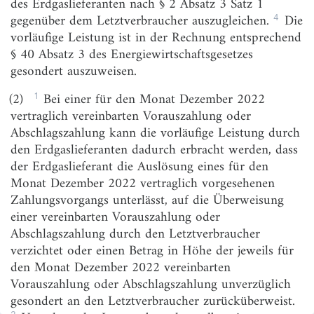
des Erdgaslieferanten nach § 2 Absatz 3 Satz 1
§ 4
Verpflichtung des
4
gegenüber dem Letztverbraucher auszugleichen.
Die
Wärmeversorgungsunternehmens gegenüber
vorläufige Leistung ist in der Rechnung entsprechend
seinen Kunden
§ 40 Absatz 3 des Energiewirtschaftsgesetzes
§ 5
Weitergabe der Entlastungen bei Mietverhältnissen
gesondert auszuweisen.
und in Wohnungseigentümergemeinschaften
1
(2)
Bei einer für den Monat Dezember 2022
§ 6
Erstattungsanspruch der Lieferanten
vertraglich vereinbarten Vorauszahlung oder
§ 7
Vorauszahlungen an Erdgaslieferanten
Abschlagszahlung kann die vorläufige Leistung durch
den Erdgaslieferanten dadurch erbracht werden, dass
§ 8
Antragsverfahren für die Vorauszahlung an
der Erdgaslieferant die Auslösung eines für den
Erdgaslieferanten
Monat Dezember 2022 vertraglich vorgesehenen
§ 9
Antragsverfahren für den Erstattungsanspruch von
Zahlungsvorgangs unterlässt, auf die Überweisung
Wärmeversorgungsunternehmen
einer vereinbarten Vorauszahlung oder
§ 10
Endabrechnung bei Lieferanten, Erstattungsanträge
Abschlagszahlung durch den Letztverbraucher
von Erdgaslieferanten und Nachprüfungsverfahren
verzichtet oder einen Betrag in Höhe der jeweils für
bei Lieferanten
den Monat Dezember 2022 vereinbarten
Vorauszahlung oder Abschlagszahlung unverzüglich
§ 10a
Veröffentlichungs-, Berichts- und
gesondert an den Letztverbraucher zurücküberweist.
Aufbewahrungspflichten
2