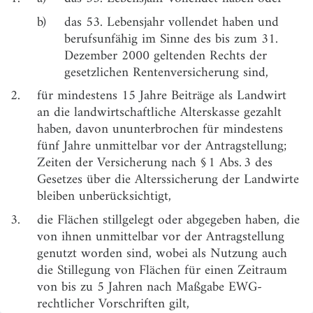
b)
das 53. Lebensjahr vollendet haben und
§ 5
Leistungen an Hinterbliebene
berufsunfähig im Sinne des bis zum 31.
§ 6
Höhe der Leistung
Dezember 2000 geltenden Rechts der
gesetzlichen Rentenversicherung sind,
§ 7
Beginn und Ende der Leistung, Verfahren
2.
für mindestens 15 Jahre Beiträge als Landwirt
§ 8
Zusammentreffen mit Einkommen
an die landwirtschaftliche Alterskasse gezahlt
haben, davon ununterbrochen für mindestens
Zweiter Abschnitt
Landwirtschaftliche Arbeitnehmer und mitarbeitende
fünf Jahre unmittelbar vor der Antragstellung;
Familienangehörige
Zeiten der Versicherung nach § 1 Abs. 3 des
Gesetzes über die Alterssicherung der Landwirte
§ 9
Berechtigter Personenkreis
bleiben unberücksichtigt,
§ 10
Höhe der Leistung
3.
die Flächen stillgelegt oder abgegeben haben, die
§ 11
Beginn und Ende der Leistung, Verfahren
von ihnen unmittelbar vor der Antragstellung
genutzt worden sind, wobei als Nutzung auch
§ 12
Zusammentreffen mit Einkommen
die Stillegung von Flächen für einen Zeitraum
§ 13
Beendigung einer Beschäftigung wegen
von bis zu 5 Jahren nach Maßgabe EWG-
Flächenstillegung, Extensivierung, Aufgabe von
rechtlicher Vorschriften gilt,
Rebflächen und Apfelbaumrodung