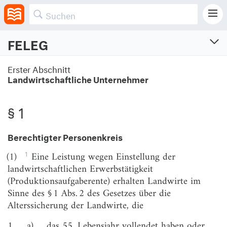
FELEG
Gesetz zur Förderung der Einstellung der
Erster Abschnitt
landwirtschaftlichen Erwerbstätigkeit
Landwirtschaftliche Unternehmer
Vom 21.2.1989 (BGBl. I S. 233)
Zuletzt geändert am 22.12.2023 (BGBl. I S. Nr. 408)
§ 1
Berechtigter Personenkreis
Erster Abschnitt
Landwirtschaftliche Unternehmer
1
(1)
Eine Leistung wegen Einstellung der
landwirtschaftlichen Erwerbstätigkeit
§ 1
Berechtigter Personenkreis
(Produktionsaufgaberente) erhalten Landwirte im
§ 2
Flächenstillegung
Sinne des § 1 Abs. 2 des Gesetzes über die
Alterssicherung der Landwirte, die
§ 3
Abgabe von Flächen
1.
a)
das 55. Lebensjahr vollendet haben oder
§ 4
Rückbehalt