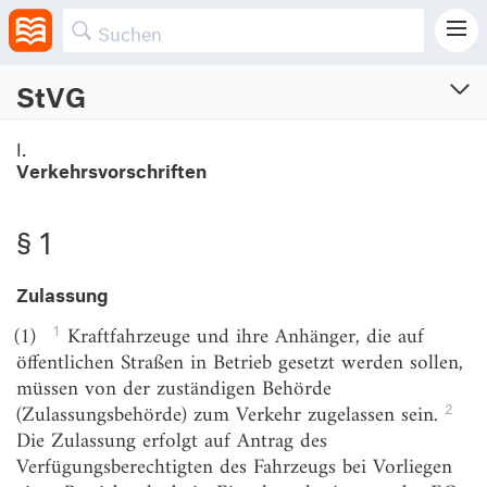
StVG
Straßenverkehrsgesetz
I.
Verkehrsvorschriften
Vom 3.5.1909 (RGBl. S. 437)
Neugefasst am 5.3.2003 (BGBl. I S. 310, 919)
Zuletzt geändert am 12.5.2026 (BGBl. I S. Nr. 142)
§ 1
Zulassung
I.
Verkehrsvorschriften
1
(1)
Kraftfahrzeuge und ihre Anhänger, die auf
öffentlichen Straßen in Betrieb gesetzt werden sollen,
§ 1
Zulassung
müssen von der zuständigen Behörde
§ 1a
Kraftfahrzeuge mit automatisierter Fahrfunktion
2
(Zulassungsbehörde) zum Verkehr zugelassen sein.
Die Zulassung erfolgt auf Antrag des
§ 1b
Rechte und Pflichten des Fahrzeugführers bei
Verfügungsberechtigten des Fahrzeugs bei Vorliegen
Nutzung automatisierter Fahrfunktionen