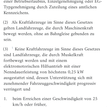
einer Betriebserlaubnis, Einzelgenehmigung oder EG-
§ 1c
Evaluierung
Typgenehmigung durch Zuteilung eines amtlichen
Kennzeichens.
§ 1d
Kraftfahrzeuge mit autonomer Fahrfunktion in
festgelegten Betriebsbereichen
(2)
Als Kraftfahrzeuge im Sinne dieses Gesetzes
§ 1e
Betrieb von Kraftfahrzeugen mit autonomer
gelten Landfahrzeuge, die durch Maschinenkraft
Fahrfunktion; Widerspruch und Anfechtungsklage
bewegt werden, ohne an Bahngleise gebunden zu
sein.
§ 1f
Pflichten der Beteiligten beim Betrieb von
Kraftfahrzeugen mit autonomer Fahrfunktion
1
(3)
Keine Kraftfahrzeuge im Sinne dieses Gesetzes
§ 1g
Datenverarbeitung
sind Landfahrzeuge, die durch Muskelkraft
fortbewegt werden und mit einem
§ 1h
Nachträgliche Aktivierung von automatisierten und
elektromotorischen Hilfsantrieb mit einer
autonomen Fahrfunktionen
Nenndauerleistung von höchstens 0,25 kW
§ 1i
Erprobung von automatisierten und autonomen
ausgestattet sind, dessen Unterstützung sich mit
Fahrfunktionen
zunehmender Fahrzeuggeschwindigkeit progressiv
verringert und
§ 1j
Verordnungsermächtigung
§ 1k
Ausnahmen
1.
beim Erreichen einer Geschwindigkeit von 25
km/h oder früher,
§ 1l
Evaluierung