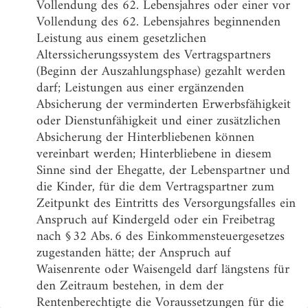
Vollendung des 62. Lebensjahres oder einer vor
Ergänzungsanzeigen, Ausschlussfristen
Vollendung des 62. Lebensjahres beginnenden
§ 5
Zertifizierung von Altersvorsorgeverträgen
Leistung aus einem gesetzlichen
Alterssicherungssystem des Vertragspartners
§ 5a
Zertifizierung von Basisrentenverträgen
(Beginn der Auszahlungsphase) gezahlt werden
§ 6
Rechtsverordnung
darf; Leistungen aus einer ergänzenden
Absicherung der verminderten Erwerbsfähigkeit
§ 7
Informationspflichten im Produktinformationsblatt
oder Dienstunfähigkeit und einer zusätzlichen
§ 7a
Jährliche Informationspflicht
Absicherung der Hinterbliebenen können
vereinbart werden; Hinterbliebene in diesem
§ 7b
Information vor der Auszahlungsphase des
Altersvorsorgevertrags
Sinne sind der Ehegatte, der Lebenspartner und
die Kinder, für die dem Vertragspartner zum
§ 7c
Kostenänderung
Zeitpunkt des Eintritts des Versorgungsfalles ein
§ 7d
Sicherung bei Genossenschaften
Anspruch auf Kindergeld oder ein Freibetrag
nach § 32 Abs. 6 des Einkommensteuergesetzes
§ 7e
Widerrufsrecht
zugestanden hätte; der Anspruch auf
§ 7f
Prüfkompetenz
Waisenrente oder Waisengeld darf längstens für
den Zeitraum bestehen, in dem der
§ 8
Rücknahme, Widerruf und Verzicht
Rentenberechtigte die Voraussetzungen für die