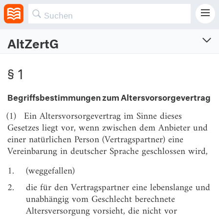
AltZertG
Altersvorsorgeverträge-Zertifizierungsgesetz
§ 1
Gesetz über die Zertifizierung von Altersvorsorge- und Basisrentenverträgen
Vom 26.6.2001 (BGBl. I S. 1310, 1322)
Begriffsbestimmungen zum Altersvorsorgevertrag
Zuletzt geändert am 26.5.2026 (BGBl. I S. Nr. 156)
(1)
Ein Altersvorsorgevertrag im Sinne dieses
§ 1
Begriffsbestimmungen zum Altersvorsorgevertrag
Gesetzes liegt vor, wenn zwischen dem Anbieter und
einer natürlichen Person (Vertragspartner) eine
§ 2
Begriffsbestimmungen zum Basisrentenvertrag
Vereinbarung in deutscher Sprache geschlossen wird,
§ 2a
Kostenstruktur
1.
(weggefallen)
§ 3
Zertifizierungsstelle, Aufgaben
2.
die für den Vertragspartner eine lebenslange und
§ 3a
Produktinformationsstelle Altersvorsorge
unabhängig vom Geschlecht berechnete
Altersversorgung vorsieht, die nicht vor
§ 4
Antrag, Ergänzungsanforderungen,