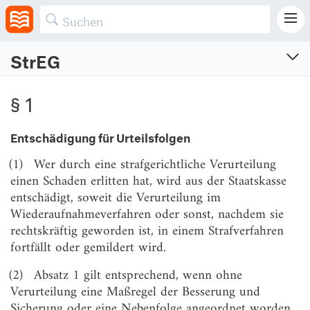
StrEG
Strafentschädigungsgesetz
§ 1
Gesetz über die Entschädigung für Strafverfolgungsmaßnahmen
Vom 8.3.1971 (BGBl. I S. 157)
Entschädigung für Urteilsfolgen
Zuletzt geändert am 30.9.2020 (BGBl. I S. 2049)
(1)
Wer durch eine strafgerichtliche Verurteilung
§ 1
Entschädigung für Urteilsfolgen
einen Schaden erlitten hat, wird aus der Staatskasse
entschädigt, soweit die Verurteilung im
§ 2
Entschädigung für andere
Wiederaufnahmeverfahren oder sonst, nachdem sie
Strafverfolgungsmaßnahmen
rechtskräftig geworden ist, in einem Strafverfahren
§ 3
Entschädigung bei Einstellung nach
fortfällt oder gemildert wird.
Ermessensvorschrift
(2)
Absatz 1 gilt entsprechend, wenn ohne
§ 4
Entschädigung nach Billigkeit
Verurteilung eine Maßregel der Besserung und
§ 5
Ausschluß der Entschädigung
Sicherung oder eine Nebenfolge angeordnet worden