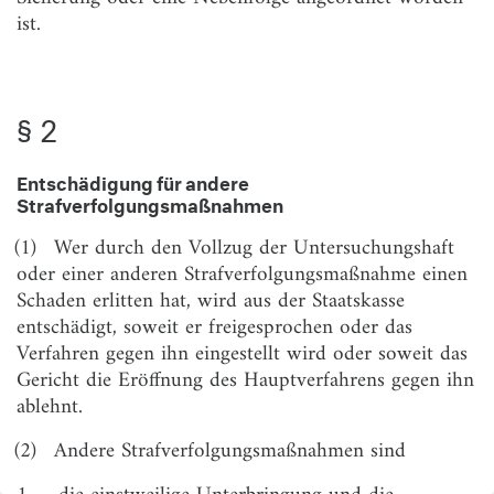
ist.
§ 6
Versagung der Entschädigung
§ 7
Umfang des Entschädigungsanspruchs
§ 8
Entscheidung des Strafgerichts
§ 2
§ 9
Verfahren nach Einstellung durch die
Staatsanwaltschaft
Entschädigung für andere
Strafverfolgungsmaßnahmen
§ 10
Anmeldung des Anspruchs, Frist
(1)
Wer durch den Vollzug der Untersuchungshaft
§ 11
Ersatzanspruch des kraft Gesetzes
oder einer anderen Strafverfolgungsmaßnahme einen
Unterhaltsberechtigten
Schaden erlitten hat, wird aus der Staatskasse
§ 12
Ausschluß der Geltendmachung der Entschädigung
entschädigt, soweit er freigesprochen oder das
Verfahren gegen ihn eingestellt wird oder soweit das
§ 13
Rechtsweg, Beschränkung der Übertragbarkeit
Gericht die Eröffnung des Hauptverfahrens gegen ihn
§ 14
Nachträgliche Strafverfolgung
ablehnt.
§ 15
Ersatzpflichtige Kasse
(2)
Andere Strafverfolgungsmaßnahmen sind
§ 16
Übergangsvorschriften