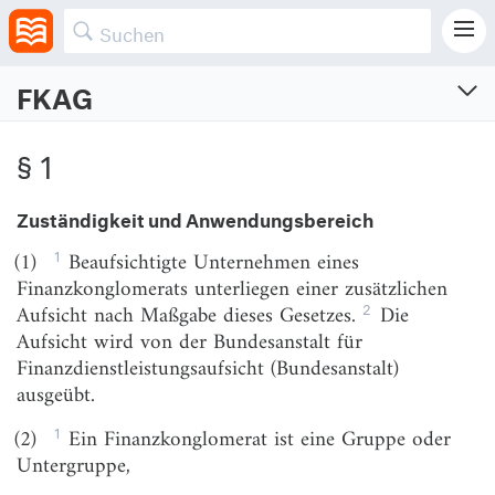
FKAG
Finanzkonglomerate-Aufsichtsgesetz
§ 1
Gesetz zur zusätzlichen Aufsicht über beaufsichtigte Unternehmen eines
Finanzkonglomerats
Zuständigkeit und Anwendungsbereich
Vom 27.6.2013 (BGBl. I S. 1862)
Zuletzt geändert am 4.2.2026 (BGBl. I S. Nr. 33)
1
(1)
Beaufsichtigte Unternehmen eines
Finanzkonglomerats unterliegen einer zusätzlichen
§ 1
Zuständigkeit und Anwendungsbereich
2
Aufsicht nach Maßgabe dieses Gesetzes.
Die
§ 2
Begriffsbestimmungen
Aufsicht wird von der Bundesanstalt für
Finanzdienstleistungsaufsicht (Bundesanstalt)
§ 3
Zusammenarbeit mit der Deutschen Bundesbank
ausgeübt.
§ 4
Zusammenarbeit mit den zuständigen Behörden
und dem Gemeinsamen Ausschuss
1
(2)
Ein Finanzkonglomerat ist eine Gruppe oder
Untergruppe,
§ 5
Aufgaben der Bundesanstalt als Koordinator