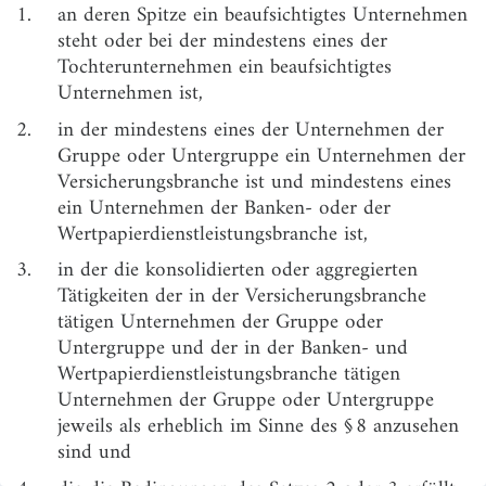
1.
an deren Spitze ein beaufsichtigtes Unternehmen
§ 6
Ermittlung eines Finanzkonglomerats
steht oder bei der mindestens eines der
§ 7
Zugehörigkeit zur Finanzbranche
Tochterunternehmen ein beaufsichtigtes
Unternehmen ist,
§ 8
Erheblichkeit von konsolidierten oder aggregierten
Tätigkeiten
2.
in der mindestens eines der Unternehmen der
Gruppe oder Untergruppe ein Unternehmen der
§ 9
Berechnung der Zugehörigkeit zur Finanzbranche
Versicherungsbranche ist und mindestens eines
und der Erheblichkeit von konsolidierten oder
ein Unternehmen der Banken- oder der
aggregierten Tätigkeiten
Wertpapierdienstleistungsbranche ist,
§ 10
Schwellenwerte für die Einstufung als
Finanzkonglomerat
3.
in der die konsolidierten oder aggregierten
Tätigkeiten der in der Versicherungsbranche
§ 11
Feststellung eines Finanzkonglomerats
tätigen Unternehmen der Gruppe oder
§ 12
Übergeordnetes Unternehmen
Untergruppe und der in der Banken- und
Wertpapierdienstleistungsbranche tätigen
§ 13
Befreiung und Freistellung von der zusätzlichen
Unternehmen der Gruppe oder Untergruppe
Beaufsichtigung
jeweils als erheblich im Sinne des § 8 anzusehen
§ 14
Ausnahme von der laufenden Beaufsichtigung
sind und
§ 15
Erweiterung der zusätzlichen Beaufsichtigung