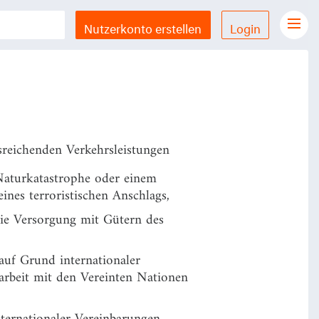
Nutzerkonto erstellen
Login
Gesetze Übersicht
LX Gesetze für iPhone & iPad
Funktionen und Preise
Gutschein einlösen
sreichenden Verkehrsleistungen
Feedback & Support
Naturkatastrophe oder einem
ines terroristischen Anschlags,
Datenschutzerklärung
 die Versorgung mit Gütern des
Allgemeine Geschäftsbedingungen
 auf Grund internationaler
Impressum
beit mit den Vereinten Nationen
ternationaler Vereinbarungen