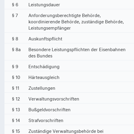
§ 6
Leistungsdauer
§ 7
Anforderungsberechtigte Behörde,
koordinierende Behörde, zuständige Behörde,
Leistungsempfänger
§ 8
Auskunftspflicht
§ 8a
Besondere Leistungspflichten der Eisenbahnen
des Bundes
§ 9
Entschädigung
§ 10
Härteausgleich
§ 11
Zustellungen
§ 12
Verwaltungsvorschriften
§ 13
Bußgeldvorschriften
§ 14
Strafvorschriften
§ 15
Zuständige Verwaltungsbehörde bei