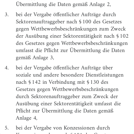
Übermittlung die Daten gemäß Anlage 2,
Forschung
3.
bei der Vergabe öffentlicher Aufträge durch
§ 6
Anwendungsbestimmung
Sektorenauftraggeber nach § 100 des Gesetzes
§ 7
Übergangsregelung
gegen Wettbewerbsbeschränkungen zum Zweck
der Ausübung einer Sektorentätigkeit nach § 102
Anlage
(zu § 3 Absatz 1 Nummer 1) Öffentlicher Auftrag
des Gesetzes gegen Wettbewerbsbeschränkungen
1
durch einen öffentlichen Auftraggeber
umfasst die Pflicht zur Übermittlung die Daten
Anlage
(zu § 3 Absatz 1 Nummer 2) Öffentlicher Auftrag
gemäß Anlage 3,
2
über eine soziale oder andere besondere
Dienstleistung durch einen öffentlichen
4.
bei der Vergabe öffentlicher Aufträge über
Auftraggeber
soziale und andere besondere Dienstleistungen
nach § 142 in Verbindung mit § 130 des
Anlage
(zu § 3 Absatz 1 Nummer 3) Öffentlicher Auftrag
Gesetzes gegen Wettbewerbsbeschränkungen
3
durch einen Sektorenauftraggeber
durch Sektorenauftraggeber zum Zweck der
Anlage
(zu § 3 Absatz 1 Nummer 4) Öffentlicher Auftrag
Ausübung einer Sektorentätigkeit umfasst die
4
über eine soziale oder andere besondere
Pflicht zur Übermittlung die Daten gemäß
Dienstleistung durch einen Sektorenauftraggeber
Anlage 4,
Anlage
(zu § 3 Absatz 1 Nummer 5) Konzession durch
5.
bei der Vergabe von Konzessionen durch
5
einen Konzessionsgeber