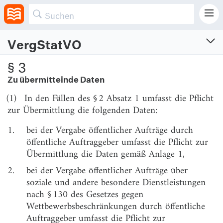
durch Auslandsdienststellen von Auftraggebern.
VergStatVO
Vergabestatistikverordnung
§ 3
Verordnung zur Statistik über die Vergabe öffentlicher Aufträge und Konzessionen
Zu übermittelnde Daten
Vom 12.4.2016 (BGBl. I S. 624, 691)
(1)
In den Fällen des § 2 Absatz 1 umfasst die Pflicht
zur Übermittlung die folgenden Daten:
§ 1
Anwendungsbereich und Grundsätze der
Datenübermittlung
1.
bei der Vergabe öffentlicher Aufträge durch
öffentliche Auftraggeber umfasst die Pflicht zur
§ 2
Art und Umfang der Datenübermittlung
Übermittlung die Daten gemäß Anlage 1,
§ 3
Zu übermittelnde Daten
2.
bei der Vergabe öffentlicher Aufträge über
§ 4
Statistische Aufbereitung und Übermittlung der
soziale und andere besondere Dienstleistungen
Daten; Veröffentlichung statistischer Auswertungen;
nach § 130 des Gesetzes gegen
Datenbank
Wettbewerbsbeschränkungen durch öffentliche
Auftraggeber umfasst die Pflicht zur
§ 5
Datenübermittlung für die wissenschaftliche