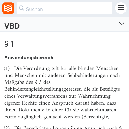
VBD
Verordnung über barrierefreie Dokumente in
der Bundesverwaltung
§ 1
Verordnung zur Zugänglichmachung von Dokumenten für blinde und sehbehinderte
Menschen im Verwaltungsverfahren nach dem Behindertengleichstellungsgesetz
Anwendungsbereich
Vom 17.7.2002 (BGBl. I S. 2652)
(1)
Die Verordnung gilt für alle blinden Menschen
Zuletzt geändert am 25.11.2016 (BGBl. I S. 2659)
und Menschen mit anderen Sehbehinderungen nach
Maßgabe des § 3 des
§ 1
Anwendungsbereich
Behindertengleichstellungsgesetzes, die als Beteiligte
§ 2
Gegenstand der Zugänglichmachung
eines Verwaltungsverfahrens zur Wahrnehmung
eigener Rechte einen Anspruch darauf haben, dass
§ 3
Formen der Zugänglichmachung
ihnen Dokumente in einer für sie wahrnehmbaren
§ 4
Bekanntgabe
Form zugänglich gemacht werden (Berechtigte).
§ 5
Umfang des Anspruchs
(2)
Die Berechtigten können ihren Anspruch nach §