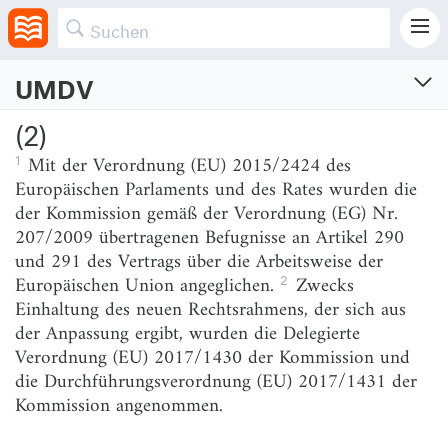
wird.
UMDV
Unionsmarkendurchführungsverordnung
(2)
Durchführungsverordnung (EU) 2018/626 der Kommission vom 5. März 2018 mit
1
Mit der Verordnung (EU) 2015/2424 des
Einzelheiten zur Umsetzung von Bestimmungen der Verordnung (EU) 2017/1001 des
Europäischen Parlaments und des Rates über die Unionsmarke und zur Aufhebung
Europäischen Parlaments und des Rates wurden die
der Durchführungsverordnung (EU) 2017/1431
der Kommission gemäß der Verordnung (EG) Nr.
Vom 24.4.2018 (ABl. L 104, S. 37-56)
207/2009 übertragenen Befugnisse an Artikel 290
Geltungsbereich: Europa (EU)
und 291 des Vertrags über die Arbeitsweise der
2
Europäischen Union angeglichen.
Zwecks
Einhaltung des neuen Rechtsrahmens, der sich aus
[Erwägungsgründe]
der Anpassung ergibt, wurden die Delegierte
Verordnung (EU) 2017/1430 der Kommission und
(1)
die Durchführungsverordnung (EU) 2017/1431 der
(2)
Kommission angenommen.
(3)