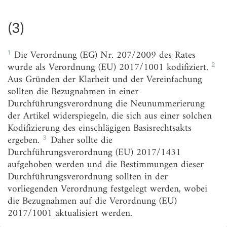
(4)
(3)
(5)
(6)
1
Die Verordnung (EG) Nr. 207/2009 des Rates
2
wurde als Verordnung (EU) 2017/1001 kodifiziert.
(7)
Aus Gründen der Klarheit und der Vereinfachung
(8)
sollten die Bezugnahmen in einer
Durchführungsverordnung die Neunummerierung
(9)
der Artikel widerspiegeln, die sich aus einer solchen
(10)
Kodifizierung des einschlägigen Basisrechtsakts
3
ergeben.
Daher sollte die
(11)
Durchführungsverordnung (EU) 2017/1431
(12)
aufgehoben werden und die Bestimmungen dieser
Durchführungsverordnung sollten in der
(13)
vorliegenden Verordnung festgelegt werden, wobei
(14)
die Bezugnahmen auf die Verordnung (EU)
2017/1001 aktualisiert werden.
(15)