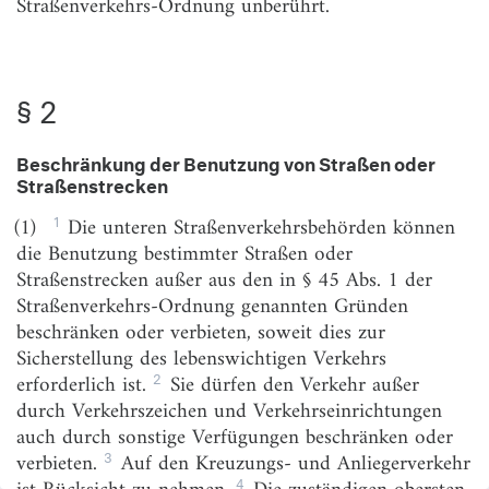
Straßenverkehrs-Ordnung unberührt.
§ 7
Erteilung der Erlaubnis für Fahrten
mit Nutzfahrzeugen
§ 2
§ 8
Betriebs- und Beförderungspflichten
im Linienverkehr
Beschränkung der Benutzung von Straßen oder
§ 9
Zuwiderhandlungen
Straßenstrecken
§ 10
Zuständigkeiten
1
(1)
Die unteren Straßenverkehrsbehörden können
§ 11
Inkrafttreten
die Benutzung bestimmter Straßen oder
Straßenstrecken außer aus den in § 45 Abs. 1 der
Anlage 1
(zu § 5 Abs. 2)
Straßenverkehrs-Ordnung genannten Gründen
Anlage 2
(zu § 7 Abs. 2)
beschränken oder verbieten, soweit dies zur
Sicherstellung des lebenswichtigen Verkehrs
2
erforderlich ist.
Sie dürfen den Verkehr außer
durch Verkehrszeichen und Verkehrseinrichtungen
auch durch sonstige Verfügungen beschränken oder
3
verbieten.
Auf den Kreuzungs- und Anliegerverkehr
4