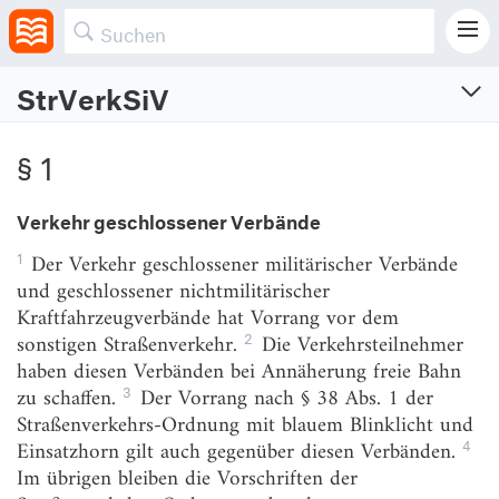
StrVerkSiV
Verordnung zur Sicherstellung
des Straßenverkehrs
§ 1
Vom 23.9.1980 (BGBl. I S. 1795)
Zuletzt geändert am 15.7.2024 (BGBl. I S. Nr. 236)
Verkehr geschlossener Verbände
1
Der Verkehr geschlossener militärischer Verbände
§ 1
Verkehr geschlossener Verbände
und geschlossener nichtmilitärischer
§ 2
Beschränkung der Benutzung von Straßen
Kraftfahrzeugverbände hat Vorrang vor dem
oder Straßenstrecken
2
sonstigen Straßenverkehr.
Die Verkehrsteilnehmer
haben diesen Verbänden bei Annäherung freie Bahn
§ 3
Erlaubnispflicht
3
zu schaffen.
Der Vorrang nach § 38 Abs. 1 der
§ 4
Erlaubnisfreie Fahrten
Straßenverkehrs-Ordnung mit blauem Blinklicht und
4
Einsatzhorn gilt auch gegenüber diesen Verbänden.
§ 5
Erteilung der Erlaubnis
Im übrigen bleiben die Vorschriften der
§ 6
Erlaubnis für Fahrten mit Nutzfahrzeugen