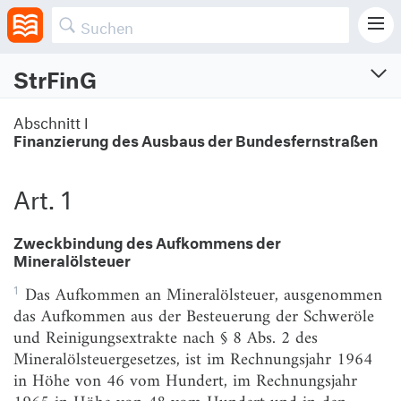
StrFinG
Straßenbaufinanzierungsgesetz
Abschnitt I
Finanzierung des Ausbaus der Bundesfernstraßen
Vom 28.3.1960 (BGBl. I S. 201)
Zuletzt geändert am 14.8.2017 (BGBl. I S. 3122)
Art. 1
Abschnitt I
Finanzierung des Ausbaus der Bundesfernstraßen
Zweckbindung des Aufkommens der
Mineralölsteuer
Art. 1
Zweckbindung des Aufkommens
der Mineralölsteuer
1
Das Aufkommen an Mineralölsteuer, ausgenommen
Art. 2
Vorfinanzierung
das Aufkommen aus der Besteuerung der Schweröle
und Reinigungsextrakte nach § 8 Abs. 2 des
Art. 3
Verwendung der Straßenbaumittel
Mineralölsteuergesetzes, ist im Rechnungsjahr 1964
in Höhe von 46 vom Hundert, im Rechnungsjahr
Abschnitt II
Änderung mineralölsteuerrechtlicher Vorschriften