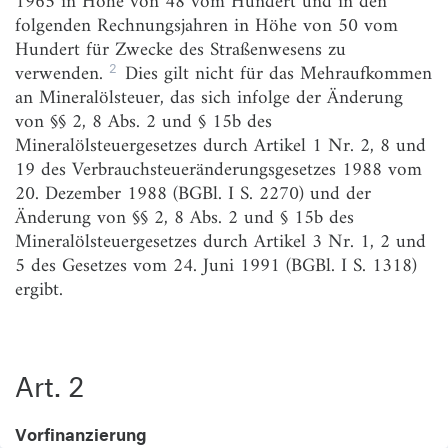
1965 in Höhe von 48 vom Hundert und in den
folgenden Rechnungsjahren in Höhe von 50 vom
Art. 4–8
(weggefallen)
Hundert für Zwecke des Straßenwesens zu
2
verwenden.
Dies gilt nicht für das Mehraufkommen
Art. 9
Betriebsbeihilfe für den Werkfernverkehr im
Zonenrandgebiet und in den Frachthilfegebieten
an Mineralölsteuer, das sich infolge der Änderung
von §§ 2, 8 Abs. 2 und § 15b des
Abschnitt III
Mineralölsteuergesetzes durch Artikel 1 Nr. 2, 8 und
19 des Verbrauchsteueränderungsgesetzes 1988 vom
Art. 10–11
(weggefallen)
20. Dezember 1988 (BGBl. I S. 2270) und der
Änderung von §§ 2, 8 Abs. 2 und § 15b des
Abschnitt IV
Geltung im Land Berlin
Mineralölsteuergesetzes durch Artikel 3 Nr. 1, 2 und
5 des Gesetzes vom 24. Juni 1991 (BGBl. I S. 1318)
Art. 12
ergibt.
Abschnitt V
Art. 13
Abwicklung von Ausgaberesten
Art. 2
Abschnitt VI
Schlußvorschriften
Vorfinanzierung