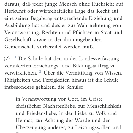
B.
daraus, daß jeder junge Mensch ohne Rücksicht auf
Geltungsbereich
Herkunft oder wirtschaftliche Lage das Recht auf
eine seiner Begabung entsprechende Erziehung und
§ 2
Geltungsbereich des Gesetzes
Ausbildung hat und daß er zur Wahrnehmung von
Verantwortung, Rechten und Pflichten in Staat und
C.
Gliederung des Schulwesens (§§ 3-15)
Gesellschaft sowie in der ihn umgebenden
Gemeinschaft vorbereitet werden muß.
§ 3
Einheit und Gliederung des Schulwesens, inklusive
Bildung
1
(2)
Die Schule hat den in der Landesverfassung
verankerten Erziehungs- und Bildungsauftrag zu
§ 4
Schularten, Schulstufen
2
verwirklichen.
Über die Vermittlung von Wissen,
§ 4a
Ganztagsschulen an Grundschulen sowie den
Fähigkeiten und Fertigkeiten hinaus ist die Schule
Grundstufen der sonderpädagogischen Bildungs-
insbesondere gehalten, die Schüler
und Beratungszentren mit Förderschwerpunkt
Lernen
in Verantwortung vor Gott, im Geiste
christlicher Nächstenliebe, zur Menschlichkeit
§ 5
Grundschule
und Friedensliebe, in der Liebe zu Volk und
§ 5a
Grundschulförderklassen
Heimat, zur Achtung der Würde und der
Überzeugung anderer, zu Leistungswillen und
§ 5b
Juniorklasse