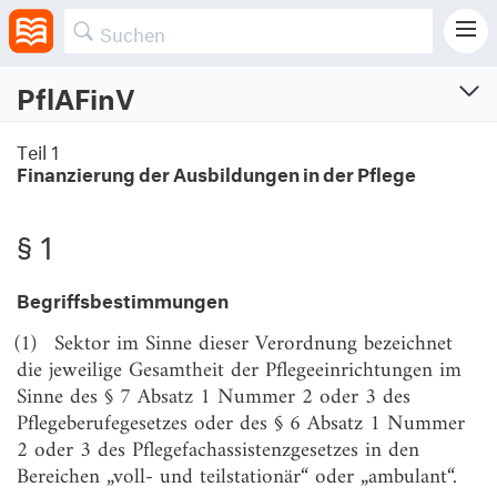
PflAFinV
Pflegeberufe-
Teil 1
Ausbildungsfinanzierungsverordnung
Finanzierung der Ausbildungen in der Pflege
Verordnung über die Finanzierung der Ausbildungen nach dem Pflegeberufegesetz
und nach dem Pflegefachassistenzgesetz sowie zur Durchführung statistischer
Erhebungen
§ 1
Vom 2.10.2018 (BGBl. I S. 1622)
Zuletzt geändert am 28.10.2025 (BGBl. I S. Nr. 259)
Begriffsbestimmungen
(1)
Sektor im Sinne dieser Verordnung bezeichnet
Teil 1
die jeweilige Gesamtheit der Pflegeeinrichtungen im
Finanzierung der Ausbildungen in der Pflege
Sinne des § 7 Absatz 1 Nummer 2 oder 3 des
Pflegeberufegesetzes oder des § 6 Absatz 1 Nummer
§ 1
Begriffsbestimmungen
2 oder 3 des Pflegefachassistenzgesetzes in den
§ 2
Rechtsträgerschaft bei staatlichen Pflegeschulen
Bereichen „voll- und teilstationär“ oder „ambulant“.