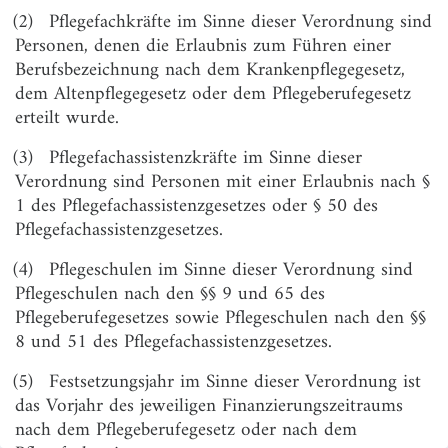
§ 3
Bestimmung der Ausbildungskosten und
(2)
Pflegefachkräfte im Sinne dieser Verordnung sind
Bemessung von Pauschal- und Individualbudgets
Personen, denen die Erlaubnis zum Führen einer
Berufsbezeichnung nach dem Krankenpflegegesetz,
§ 4
Unterschiedliche Pauschalen bei Pauschalbudgets
dem Altenpflegegesetz oder dem Pflegeberufegesetz
§ 5
Mitteilungspflichten vor Festsetzung von
erteilt wurde.
Ausbildungsbudgets
(3)
Pflegefachassistenzkräfte im Sinne dieser
§ 6
Zurückweisung unangemessener
Verordnung sind Personen mit einer Erlaubnis nach §
Ausbildungsvergütungen
1 des Pflegefachassistenzgesetzes oder § 50 des
§ 7
Zurückweisung unplausibler Angaben
Pflegefachassistenzgesetzes.
§ 8
Festsetzung der Ausbildungsbudgets
(4)
Pflegeschulen im Sinne dieser Verordnung sind
Pflegeschulen nach den §§ 9 und 65 des
§ 9
Ermittlung des Finanzierungsbedarfs
Pflegeberufegesetzes sowie Pflegeschulen nach den §§
§ 10
Mitteilungspflichten und Aufteilung des
8 und 51 des Pflegefachassistenzgesetzes.
Finanzierungsbedarfs auf die Krankenhäuser
(5)
Festsetzungsjahr im Sinne dieser Verordnung ist
§ 11
Mitteilungspflichten zur Aufteilung des
das Vorjahr des jeweiligen Finanzierungszeitraums
Finanzierungsbedarfs auf die Pflegeeinrichtungen
nach dem Pflegeberufegesetz oder nach dem
§ 12
Aufteilung des Finanzierungsbedarfs auf die