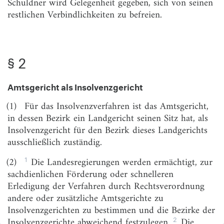
Schuldner wird Gelegenheit gegeben, sich von seinen
§ 3b
Fortbestehen des Gruppen-Gerichtsstands
restlichen Verbindlichkeiten zu befreien.
§ 3c
Zuständigkeit für Gruppen-Folgeverfahren
§ 3d
Verweisung an den Gruppen-Gerichtsstand
§ 2
§ 3e
Unternehmensgruppe
§ 4
Anwendbarkeit der Zivilprozeßordnung
Amtsgericht als Insolvenzgericht
§ 4a
Stundung der Kosten des Insolvenzverfahrens
(1)
Für das Insolvenzverfahren ist das Amtsgericht,
§ 4b
Rückzahlung und Anpassung der gestundeten
in dessen Bezirk ein Landgericht seinen Sitz hat, als
Beträge
Insolvenzgericht für den Bezirk dieses Landgerichts
ausschließlich zuständig.
§ 4c
Aufhebung der Stundung
1
(2)
Die Landesregierungen werden ermächtigt, zur
§ 4d
Rechtsmittel
sachdienlichen Förderung oder schnelleren
§ 5
Verfahrensgrundsätze
Erledigung der Verfahren durch Rechtsverordnung
andere oder zusätzliche Amtsgerichte zu
§ 6
Sofortige Beschwerde
Insolvenzgerichten zu bestimmen und die Bezirke der
§ 7
(weggefallen)
2
Insolvenzgerichte abweichend festzulegen.
Die