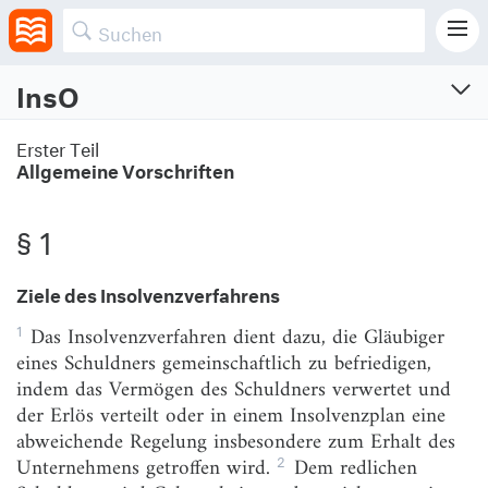
InsO
Insolvenzordnung
Erster Teil
Allgemeine Vorschriften
Vom 5.10.1994 (BGBl. I S. 2866)
Zuletzt geändert am 15.7.2024 (BGBl. I S. Nr. 236)
§ 1
Erster Teil
Ziele des Insolvenzverfahrens
Allgemeine Vorschriften
1
Das Insolvenzverfahren dient dazu, die Gläubiger
§ 1
Ziele des Insolvenzverfahrens
eines Schuldners gemeinschaftlich zu befriedigen,
§ 2
Amtsgericht als Insolvenzgericht
indem das Vermögen des Schuldners verwertet und
der Erlös verteilt oder in einem Insolvenzplan eine
§ 3
Örtliche Zuständigkeit
abweichende Regelung insbesondere zum Erhalt des
§ 3a
Gruppen-Gerichtsstand
2
Unternehmens getroffen wird.
Dem redlichen