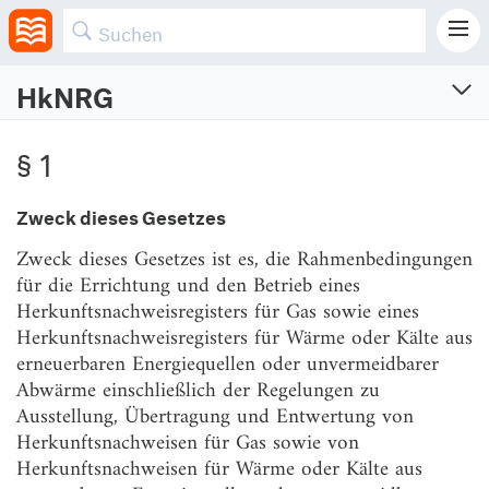
HkNRG
Herkunftsnachweisregistergesetz
§ 1
Gesetz zur Ausstellung, Übertragung und Entwertung von Herkunftsnachweisen
sowie zur Schaffung von Herkunftsnachweisregistern für Gas, Wärme oder Kälte aus
erneuerbaren Energien
Zweck dieses Gesetzes
Vom 4.1.2023 (BGBl. I S. Nr. 9)
Zweck dieses Gesetzes ist es, die Rahmenbedingungen
§ 1
Zweck dieses Gesetzes
für die Errichtung und den Betrieb eines
Herkunftsnachweisregisters für Gas sowie eines
§ 2
Begriffsbestimmungen
Herkunftsnachweisregisters für Wärme oder Kälte aus
§ 3
Herkunftsnachweise für Gas und
erneuerbaren Energiequellen oder unvermeidbarer
Herkunftsnachweisregister für Gas
Abwärme einschließlich der Regelungen zu
Ausstellung, Übertragung und Entwertung von
§ 4
Herkunftsnachweise für Wärme oder Kälte und
Herkunftsnachweisen für Gas sowie von
Herkunftsnachweisregister für Wärme oder Kälte
Herkunftsnachweisen für Wärme oder Kälte aus
§ 5
Verordnungsermächtigungen zu