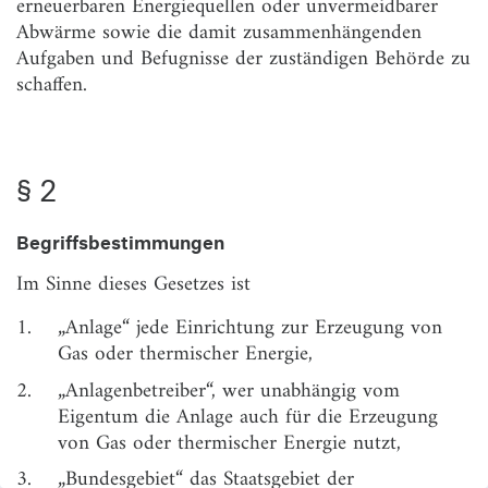
erneuerbaren Energiequellen oder unvermeidbarer
Herkunftsnachweisen für Gas und
Abwärme sowie die damit zusammenhängenden
Herkunftsnachweisen für Wärme oder Kälte sowie
Aufgaben und Befugnisse der zuständigen Behörde zu
zur Subdelegation
schaffen.
§ 6
Inbetriebnahme
§ 7
Verordnungsermächtigung zu Herkunftsnachweisen
aus erneuerbarem Strom
§ 2
§ 8
Bußgeldvorschriften
Begriffsbestimmungen
Im Sinne dieses Gesetzes ist
1.
„Anlage“ jede Einrichtung zur Erzeugung von
Gas oder thermischer Energie,
2.
„Anlagenbetreiber“, wer unabhängig vom
Eigentum die Anlage auch für die Erzeugung
von Gas oder thermischer Energie nutzt,
3.
„Bundesgebiet“ das Staatsgebiet der