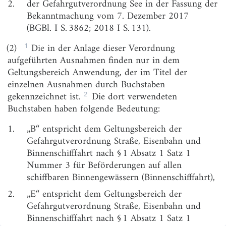
2.
der Gefahrgutverordnung See in der Fassung der
Anlage
(zu § 1 Absatz 2)
Bekanntmachung vom 7. Dezember 2017
(BGBl. I S. 3862; 2018 I S. 131).
1
(2)
Die in der Anlage dieser Verordnung
aufgeführten Ausnahmen finden nur in dem
Geltungsbereich Anwendung, der im Titel der
einzelnen Ausnahmen durch Buchstaben
2
gekennzeichnet ist.
Die dort verwendeten
Buchstaben haben folgende Bedeutung:
1.
„B“ entspricht dem Geltungsbereich der
Gefahrgutverordnung Straße, Eisenbahn und
Binnenschifffahrt nach § 1 Absatz 1 Satz 1
Nummer 3 für Beförderungen auf allen
schiffbaren Binnengewässern (Binnenschifffahrt),
2.
„E“ entspricht dem Geltungsbereich der
Gefahrgutverordnung Straße, Eisenbahn und
Binnenschifffahrt nach § 1 Absatz 1 Satz 1