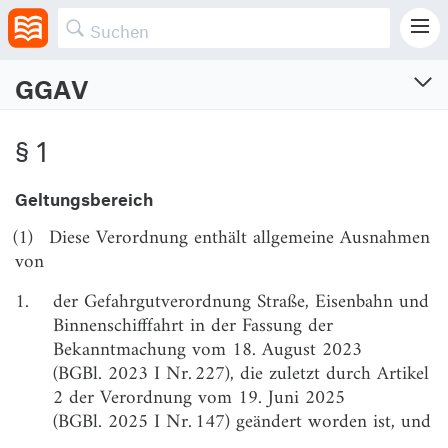
GGAV
Gefahrgut-Ausnahmeverordnung
§ 1
Verordnung über Ausnahmen von den Vorschriften über die Beförderung gefährlicher
Güter
Geltungsbereich
Vom 6.11.2002 (BGBl. I S. 4350)
Neugefasst am 11.3.2019 (BGBl. I S. 229)
(1)
Diese Verordnung enthält allgemeine Ausnahmen
Zuletzt geändert am 19.6.2025 (BGBl. I S. Nr. 147)
von
§ 1
Geltungsbereich
1.
der Gefahrgutverordnung Straße, Eisenbahn und
§ 2
Geltungsbereich von Ausnahmegenehmigungen
Binnenschifffahrt in der Fassung der
nach § 5 Absatz 1 Nummer 2 und Absatz 2 der
Bekanntmachung vom 18. August 2023
Gefahrgutverordnung Straße, Eisenbahn und
(BGBl. 2023 I Nr. 227), die zuletzt durch Artikel
Binnenschifffahrt
2 der Verordnung vom 19. Juni 2025
§ 3
Grenzüberschreitende Beförderung
(BGBl. 2025 I Nr. 147) geändert worden ist, und