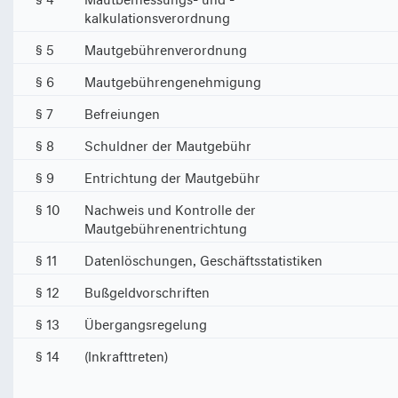
kalkulationsverordnung
§ 5
Mautgebührenverordnung
§ 6
Mautgebührengenehmigung
§ 7
Befreiungen
§ 8
Schuldner der Mautgebühr
§ 9
Entrichtung der Mautgebühr
§ 10
Nachweis und Kontrolle der
Mautgebührenentrichtung
§ 11
Datenlöschungen, Geschäftsstatistiken
§ 12
Bußgeldvorschriften
§ 13
Übergangsregelung
§ 14
(Inkrafttreten)