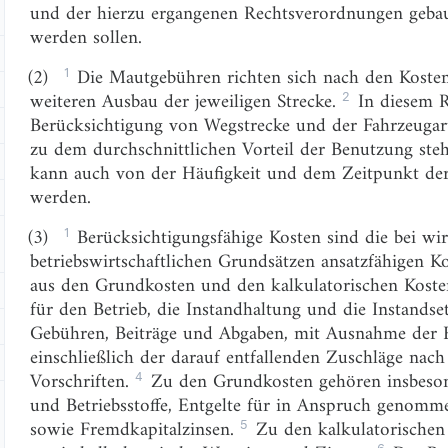
und der hierzu ergangenen Rechtsverordnungen gebaut,
werden sollen.
1
(2)
Die Mautgebühren richten sich nach den Kosten 
2
weiteren Ausbau der jeweiligen Strecke.
In diesem R
Berücksichtigung von Wegstrecke und der Fahrzeugar
zu dem durchschnittlichen Vorteil der Benutzung ste
kann auch von der Häufigkeit und dem Zeitpunkt de
werden.
1
(3)
Berücksichtigungsfähige Kosten sind die bei wir
betriebswirtschaftlichen Grundsätzen ansatzfähigen K
aus den Grundkosten und den kalkulatorischen Kost
für den Betrieb, die Instandhaltung und die Instandse
Gebühren, Beiträge und Abgaben, mit Ausnahme der 
einschließlich der darauf entfallenden Zuschläge nach
4
Vorschriften.
Zu den Grundkosten gehören insbesond
und Betriebsstoffe, Entgelte für in Anspruch genomm
5
sowie Fremdkapitalzinsen.
Zu den kalkulatorischen
6