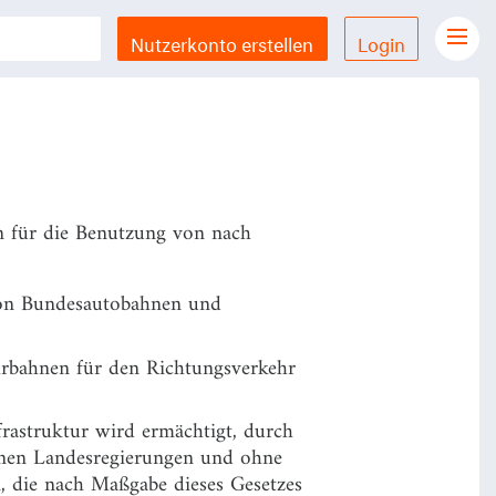
n Mautgebühren für den
auszuhängen.
Nutzerkonto erstellen
Login
Gesetze Übersicht
LX Gesetze für iPhone & iPad
Funktionen und Preise
Gutschein einlösen
 für die Benutzung von nach
Feedback & Support
von Bundesautobahnen und
Datenschutzerklärung
Allgemeine Geschäftsbedingungen
hrbahnen für den Richtungsverkehr
Impressum
rastruktur wird ermächtigt, durch
nen Landesregierungen und ohne
, die nach Maßgabe dieses Gesetzes