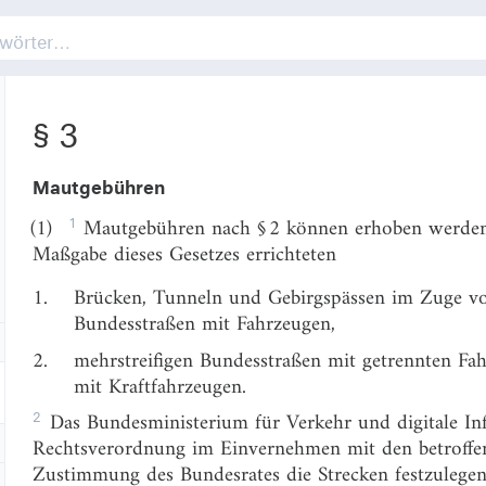
(7)
§ 2
Der Private ist verpflichtet, die jeweils geltende
Verkehrsteilnehmer deutlich sichtbar und gut lesbar 
§ 3
Mautgebühren
1
(1)
Mautgebühren nach § 2 können erhoben werden
Maßgabe dieses Gesetzes errichteten
1.
Brücken, Tunneln und Gebirgspässen im Zuge 
Bundesstraßen mit Fahrzeugen,
2.
mehrstreifigen Bundesstraßen mit getrennten Fa
mit Kraftfahrzeugen.
2
Das Bundesministerium für Verkehr und digitale Inf
Rechtsverordnung im Einvernehmen mit den betroffe
Zustimmung des Bundesrates die Strecken festzulegen