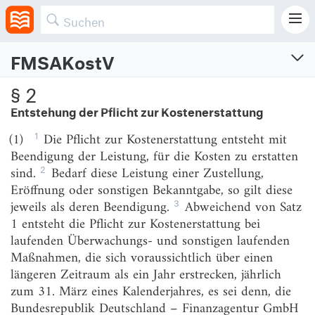
Gesamtschuldner.
FMSAKostV
FMSA-Kostenverordnung
§ 2
Verordnung über die Erstattung und Umlage von Kosten der Bundesanstalt für
Entstehung der Pflicht zur Kostenerstattung
Finanzmarktstabilisierung
1
(1)
Die Pflicht zur Kostenerstattung entsteht mit
Vom 6.11.2015 (BGBl. I S. 1928)
Zuletzt geändert am 28.2.2025 (BGBl. I S. Nr. 69)
Beendigung der Leistung, für die Kosten zu erstatten
2
sind.
Bedarf diese Leistung einer Zustellung,
Eröffnung oder sonstigen Bekanntgabe, so gilt diese
Abschnitt 1
Kostenerstattung
3
jeweils als deren Beendigung.
Abweichend von Satz
1 entsteht die Pflicht zur Kostenerstattung bei
§ 1
Kostenschuldner
laufenden Überwachungs- und sonstigen laufenden
Maßnahmen, die sich voraussichtlich über einen
§ 2
Entstehung der Pflicht zur Kostenerstattung
längeren Zeitraum als ein Jahr erstrecken, jährlich
§ 3
Umfang der zu erstattenden Kosten;
zum 31. März eines Kalenderjahres, es sei denn, die
Kostenpauschale
Bundesrepublik Deutschland – Finanzagentur GmbH