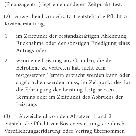
§ 4
Fälligkeit
(Finanzagentur) legt einen anderen Zeitpunkt fest.
§ 5
Vorschusszahlung und Sicherheitsleistung
(2)
Abweichend von Absatz 1 entsteht die Pflicht zur
Kostenerstattung,
Abschnitt 2
Verjährung und Säumniszuschlag
1.
im Zeitpunkt der bestandskräftigen Ablehnung,
Rücknahme oder der sonstigen Erledigung eines
§ 6
Festsetzungsverjährung
Antrags oder
§ 7
Zahlungsverjährung
2.
wenn eine Leistung aus Gründen, die der
§ 8
Unterbrechung der Zahlungsverjährung
Betroffene zu vertreten hat, nicht zum
festgesetzten Termin erbracht werden kann oder
§ 9
Säumniszuschlag
abgebrochen werden muss, im Zeitpunkt des für
§ 10
Stundung, Niederschlagung und Erlass
die Erbringung der Leistung festgesetzten
Termins oder im Zeitpunkt des Abbruchs der
§ 11
Erstattung überzahlter oder zu Unrecht erhobener
Leistung.
Kostenerstattungen
1
(3)
Abweichend von den Absätzen 1 und 2
Abschnitt 3
entsteht die Pflicht zur Kostenerstattung, die durch
Übergangsregelungen und Inkrafttreten
Verpflichtungserklärung oder Vertrag übernommen
§ 12
Übergangsregelungen