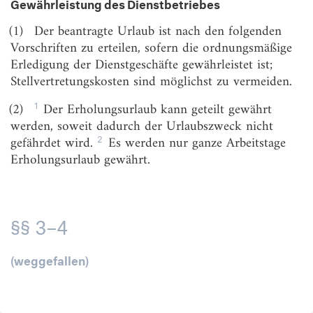
Gewährleistung des Dienstbetriebes
§ 6
Anrechnung und Übertragung von Urlaub aus
anderen Beschäftigungsverhältnissen
(1)
Der beantragte Urlaub ist nach den folgenden
Vorschriften zu erteilen, sofern die ordnungsmäßige
§ 7
Inanspruchnahme von Urlaub; Verfall des Urlaubs
Erledigung der Dienstgeschäfte gewährleistet ist;
§ 7a
Urlaubsansparung zur Kinderbetreuung
Stellvertretungskosten sind möglichst zu vermeiden.
§ 8
Widerruf und Verlegung
1
(2)
Der Erholungsurlaub kann geteilt gewährt
werden, soweit dadurch der Urlaubszweck nicht
§ 9
Erkrankung
2
gefährdet wird.
Es werden nur ganze Arbeitstage
§ 10
Abgeltung
Erholungsurlaub gewährt.
§ 11
(weggefallen)
§ 12
Zusatzurlaub
§§ 3–4
§ 13
Sonderregelungen für ehemals bundeseigene
Unternehmen
(weggefallen)
§ 14
Zusatzurlaub für Beamtinnen und Beamte in
besonderen Verwendungen
§ 15
Geltungsbereich