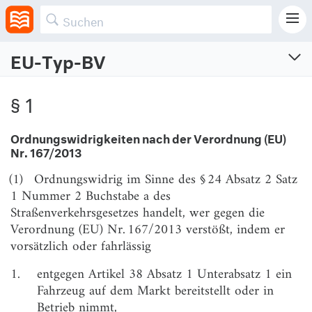
EU-Typ-BV
EU-Typgenehmigungs-Bußgeldverordnung
§ 1
Verordnung über die Ahndung von Zuwiderhandlungen gegen EU-
Typgenehmigungsvorschriften
Ordnungswidrigkeiten nach der Verordnung (EU)
Vom 15.3.2023 (BGBl. I S. Nr. 78)
Nr. 167/2013
§ 1
Ordnungswidrigkeiten nach der Verordnung (EU)
(1)
Ordnungswidrig im Sinne des § 24 Absatz 2 Satz
Nr. 167/2013
1 Nummer 2 Buchstabe a des
§ 2
Ordnungswidrigkeiten nach der Verordnung (EU)
Straßenverkehrsgesetzes handelt, wer gegen die
Nr. 168/2013
Verordnung (EU) Nr. 167/2013 verstößt, indem er
vorsätzlich oder fahrlässig
§ 3
Ordnungswidrigkeiten nach der Delegierten
Verordnung (EU) Nr. 44/2014
1.
entgegen Artikel 38 Absatz 1 Unterabsatz 1 ein
Fahrzeug auf dem Markt bereitstellt oder in
§ 4
Ordnungswidrigkeiten nach der Delegierten
Verordnung (EU) Nr. 1322/2014
Betrieb nimmt,