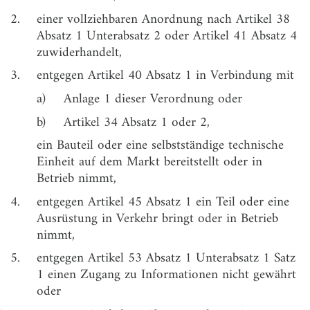
2.
einer vollziehbaren Anordnung nach Artikel 38
§ 5
Ordnungswidrigkeiten nach der Verordnung (EU)
2018/858
Absatz 1 Unterabsatz 2 oder Artikel 41 Absatz 4
zuwiderhandelt,
§ 6
Verweisungen auf Vorschriften in Rechtsakten der
Europäischen Gemeinschaft oder der Europäischen
3.
entgegen Artikel 40 Absatz 1 in Verbindung mit
Union
a)
Anlage 1 dieser Verordnung oder
§ 7
Inkrafttreten
b)
Artikel 34 Absatz 1 oder 2,
Anlage
(zu § 1 Absatz 1 Nummer 3, Absatz 3 Nummer 1)
ein Bauteil oder eine selbstständige technische
1
Aufstellung der Anforderungen im Sinne des
Einheit auf dem Markt bereitstellt oder in
Anhanges I der Verordnung (EU) 167/2013 an
Betrieb nimmt,
Fahrzeuge, Systeme, Bauteile und selbstständige
technische Einheiten
4.
entgegen Artikel 45 Absatz 1 ein Teil oder eine
Ausrüstung in Verkehr bringt oder in Betrieb
Anlage
(zu § 5 Absatz 1 Nummer 3, Absatz 3 Nummer 1
nimmt,
2
und 7) Aufstellung der Anforderungen im Sinne des
Anhanges II der Verordnung (EU) 2018/858 an
5.
entgegen Artikel 53 Absatz 1 Unterabsatz 1 Satz
Fahrzeuge, Systeme, Bauteile und selbstständige
1 einen Zugang zu Informationen nicht gewährt
technische Einheiten
oder
Anlage
(zu § 6) Fundstellenverzeichnis der Rechtsakte der