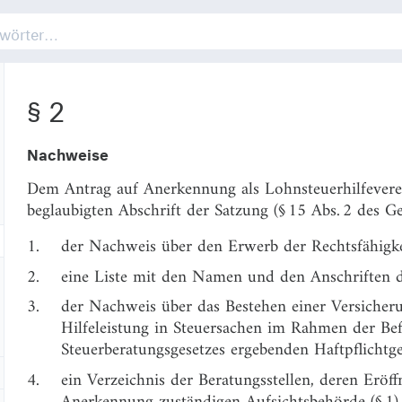
§ 1
Aufsichtsbehörde einzureichen, in deren Bezirk der Ve
Geschäftsleitung hat.
§ 2
Nachweise
Dem Antrag auf Anerkennung als Lohnsteuerhilfeverei
beglaubigten Abschrift der Satzung (§ 15 Abs. 2 des G
1.
der Nachweis über den Erwerb der Rechtsfähigke
2.
eine Liste mit den Namen und den Anschriften d
3.
der Nachweis über das Bestehen einer Versicheru
Hilfeleistung in Steuersachen im Rahmen der Bef
Steuerberatungsgesetzes ergebenden Haftpflichtg
4.
ein Verzeichnis der Beratungsstellen, deren Eröf
Anerkennung zuständigen Aufsichtsbehörde (§ 1) b