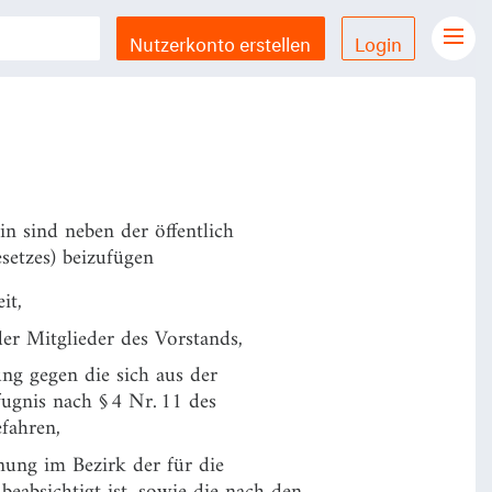
rein seinen Sitz und seine
Nutzerkonto erstellen
Login
Gesetze Übersicht
LX Gesetze für iPhone & iPad
Funktionen und Preise
Gutschein einlösen
n sind neben der öffentlich
Feedback & Support
esetzes) beizufügen
it,
Datenschutzerklärung
er Mitglieder des Vorstands,
Allgemeine Geschäftsbedingungen
ng gegen die sich aus der
ugnis nach § 4 Nr. 11 des
Impressum
efahren,
fnung im Bezirk der für die
eabsichtigt ist, sowie die nach den