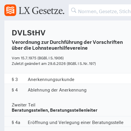
DVLStHV
Erster Teil
Verordnung zur Durchführung der Vorschriften
Anerkennung als Lohnsteuerhilfeverein
über die Lohnsteuerhilfevereine
§ 1
Antrag
Vom 15.7.1975 (BGBl. I S. 1906)
Zuletzt geändert am 29.6.2026 (BGBl. I S. Nr. 197)
§ 2
Nachweise
§ 3
Anerkennungsurkunde
§ 4
Ablehnung der Anerkennung
Zweiter Teil
Beratungsstellen, Beratungsstellenleiter
§ 4a
Eröffnung und Verlegung einer Beratungsstelle