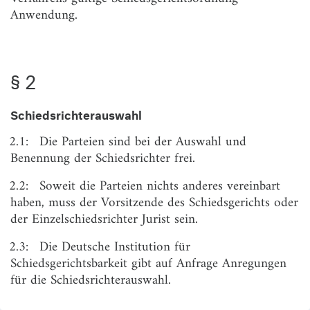
Anwendung.
§ 8
Übersendung der Klage an Beklagten
§ 9
Klageerwiderung
§ 10
Widerklage
§ 2
§ 11
Kosten bei Erhebung einer Widerklage
Schiedsrichterauswahl
§ 12
Schiedsgericht mit 3 Schiedsrichtern
2.1:
Die Parteien sind bei der Auswahl und
§ 13
Mehrheit von Parteien auf Kläger-
Benennung der Schiedsrichter frei.
oder Beklagtenseite
2.2:
Soweit die Parteien nichts anderes vereinbart
§ 14
Einzelschiedsrichter
haben, muss der Vorsitzende des Schiedsgerichts oder
§ 15
Unparteilichkeit und Unabhängigkeit
der Einzelschiedsrichter Jurist sein.
§ 16
Annahme des Schiedsrichteramtes
2.3:
Die Deutsche Institution für
§ 17
Bestellung der Schiedsrichter
Schiedsgerichtsbarkeit gibt auf Anfrage Anregungen
für die Schiedsrichterauswahl.
§ 18
Ablehnung eines Schiedsrichters
§ 19
Verhinderung eines Schiedsrichters