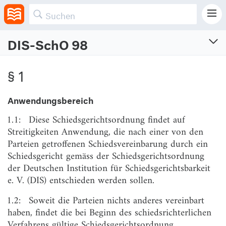
DIS-SchO 98
DIS-Schiedsgerichtsordnung 98
§ 1
Vom 1.7.1998
NICHT MEHR IN KRAFT
Anwendungsbereich
§ 1
Anwendungsbereich
1.1:
Diese Schiedsgerichtsordnung findet auf
Streitigkeiten Anwendung, die nach einer von den
§ 2
Schiedsrichterauswahl
Parteien getroffenen Schiedsvereinbarung durch ein
§ 3
Anzahl der Schiedsrichter
Schiedsgericht gemäss der Schiedsgerichtsordnung
der Deutschen Institution für Schiedsgerichtsbarkeit
§ 4
Anzahl von Schriftsätzen und Anlagen
e. V. (DIS) entschieden werden sollen.
§ 5
Übersendungen
1.2:
Soweit die Parteien nichts anderes vereinbart
§ 6
Einleitung des schiedsrichterlichen Verfahrens
haben, findet die bei Beginn des schiedsrichterlichen
§ 7
Kosten bei Einleitung des Verfahrens
Verfahrens gültige Schiedsgerichtsordnung