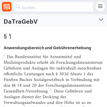
DaTraGebV
Datentransparenz-Gebührenverordnung
§ 1
Verordnung zur Erhebung von Gebühren und Auslagen für die Bereitstellung von
Daten nach den Regelungen der Datentransparenzverordnung
Anwendungsbereich und Gebührenerhebung
Vom 30.4.2014 (BGBl. I S. 458)
Zuletzt geändert am 29.1.2025 (BGBl. I S. Nr. 27)
1
Das Bundesinstitut für Arzneimittel und
Medizinprodukte erhebt als Forschungsdatenzentrum
§ 1
Anwendungsbereich und Gebührenerhebung
Gebühren und Auslagen für individuell zurechenbare
§ 2
Entstehung der Gebührenschuld
öffentliche Leistungen nach § 303d Absatz 1 des
Fünften Buches Sozialgesetzbuch in Verbindung mit
§ 3
Gebührenschuldner
den §§ 18 und 20 der Forschungsdatenzentrum
§ 4
Befreiung von der Zahlung der Gebühren und von
2
Gesundheit-Verordnung.
Diese Gebühren und
der Erstattung der Auslagen
Auslagen dienen der Deckung des
Verwaltungsaufwandes und ihre Höhe ist so zu
§ 5
Höhe der Grundgebühr