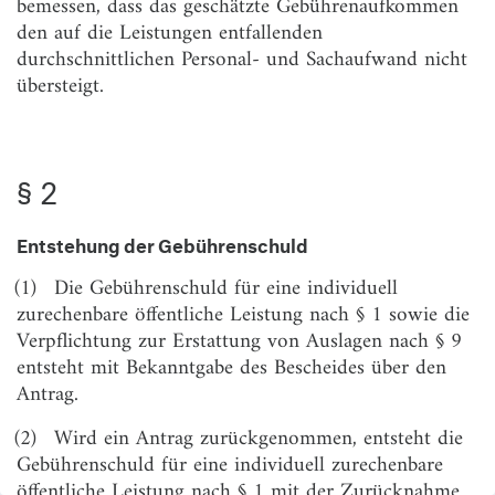
bemessen, dass das geschätzte Gebührenaufkommen
§ 6
Höhe der Zusatzgebühr für Datenauswertung und
den auf die Leistungen entfallenden
Datenbereitstellung
durchschnittlichen Personal- und Sachaufwand nicht
§ 7
Höhe der Gebühr für Beratung, Erstellung
übersteigt.
vorläufiger Auswertungen und Zwischenergebnisse
§ 8
Höhe der Gebühr bei Rücknahme des Antrags
§ 2
§ 9
Erstattung von Auslagen
§ 10
Höhe der Gebühr für Schulungen
Entstehung der Gebührenschuld
§ 11
Gebührenerhöhung und -ermäßigung
(1)
Die Gebührenschuld für eine individuell
§ 12
Anwendung des Bundesgebührengesetzes
zurechenbare öffentliche Leistung nach § 1 sowie die
Verpflichtung zur Erstattung von Auslagen nach § 9
§ 13
Inkrafttreten
entsteht mit Bekanntgabe des Bescheides über den
Antrag.
(2)
Wird ein Antrag zurückgenommen, entsteht die
Gebührenschuld für eine individuell zurechenbare
öffentliche Leistung nach § 1 mit der Zurücknahme