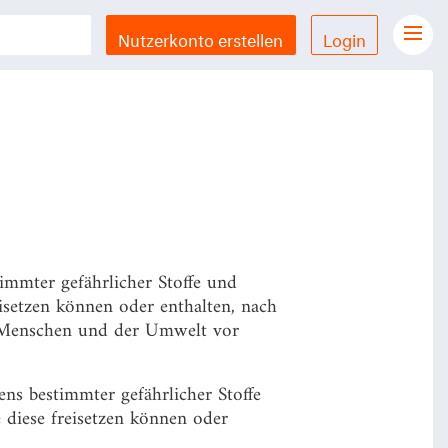
Nutzerkonto erstellen
Login
Gesetze Übersicht
LX Gesetze für iPhone & iPad
Funktionen und Preise
Gutschein einlösen
Feedback & Support
immter gefährlicher Stoffe und
Datenschutzerklärung
isetzen können oder enthalten, nach
Allgemeine Geschäftsbedingungen
 Menschen und der Umwelt vor
Impressum
ns bestimmter gefährlicher Stoffe
 diese freisetzen können oder