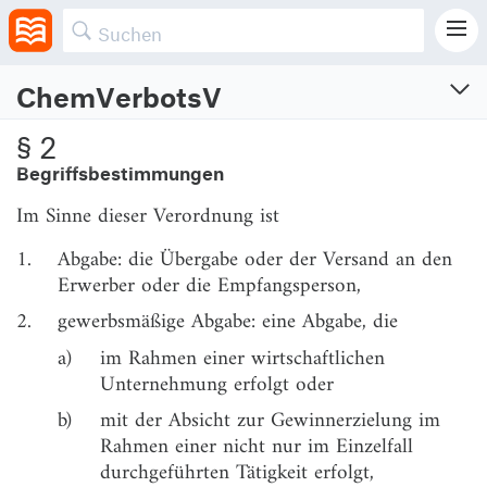
einzuhalten sind.
ChemVerbotsV
Chemikalien-Verbotsverordnung
§ 2
Verordnung über Verbote und Beschränkungen des Inverkehrbringens und über die
Begriffsbestimmungen
Abgabe bestimmter Stoffe, Gemische und Erzeugnisse nach dem
Chemikaliengesetz
Im Sinne dieser Verordnung ist
Vom 20.1.2017 (BGBl. I S. 94; 2018 S. 1389)
Zuletzt geändert am 21.4.2026 (BGBl. I S. Nr. 108)
1.
Abgabe: die Übergabe oder der Versand an den
Erwerber oder die Empfangsperson,
Abschnitt 1
2.
gewerbsmäßige Abgabe: eine Abgabe, die
Anwendungsbereich, Begriffsbestimmungen
a)
im Rahmen einer wirtschaftlichen
§ 1
Anwendungsbereich
Unternehmung erfolgt oder
§ 2
Begriffsbestimmungen
b)
mit der Absicht zur Gewinnerzielung im
Rahmen einer nicht nur im Einzelfall
Abschnitt 2
durchgeführten Tätigkeit erfolgt,
Verbote und Beschränkungen