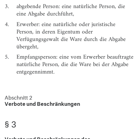
3.
abgebende Person: eine natürliche Person, die
§ 3
Verbote und Beschränkungen des
eine Abgabe durchführt,
Inverkehrbringens
4.
Erwerber: eine natürliche oder juristische
§ 4
Nationale Ausnahmen von
Person, in deren Eigentum oder
Beschränkungsregelungen nach der Verordnung
Verfügungsgewalt die Ware durch die Abgabe
(EG) Nr. 1907/2006
übergeht,
Abschnitt 3
5.
Empfangsperson: eine vom Erwerber beauftragte
Regelungen zur Abgabe
natürliche Person, die die Ware bei der Abgabe
entgegennimmt.
§ 5
Anforderungen und Ausnahmen
§ 6
Erlaubnispflicht
§ 7
Anzeigepflicht
Abschnitt 2
Verbote und Beschränkungen
§ 8
Grundanforderungen zur Durchführung der Abgabe
§ 9
Identitätsfeststellung und Dokumentation
§ 3
§ 10
Versand
Verbote und Beschränkungen des
§ 11
Sachkunde