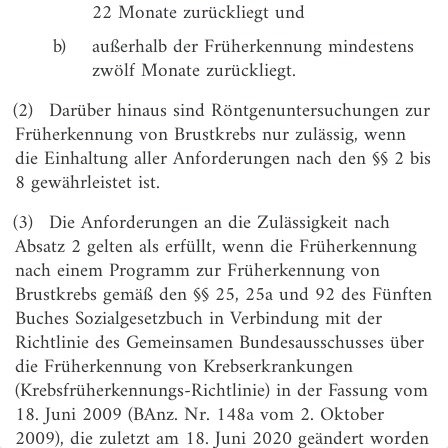
§ 5
Anforderungen an die Durchführung der
22 Monate zurückliegt und
Röntgenuntersuchung
b)
außerhalb der Früherkennung mindestens
§ 6
Anforderungen an die Ausrüstung
zwölf Monate zurückliegt.
§ 7
Befundung der Röntgenuntersuchung
(2)
Darüber hinaus sind Röntgenuntersuchungen zur
Früherkennung von Brustkrebs nur zulässig, wenn
§ 8
Qualitätssicherung
die Einhaltung aller Anforderungen nach den §§ 2 bis
§ 9
Übergangsvorschriften
8 gewährleistet ist.
§ 10
Inkrafttreten
(3)
Die Anforderungen an die Zulässigkeit nach
Absatz 2 gelten als erfüllt, wenn die Früherkennung
nach einem Programm zur Früherkennung von
Brustkrebs gemäß den §§ 25, 25a und 92 des Fünften
Buches Sozialgesetzbuch in Verbindung mit der
Richtlinie des Gemeinsamen Bundesausschusses über
die Früherkennung von Krebserkrankungen
(Krebsfrüherkennungs-Richtlinie) in der Fassung vom
18. Juni 2009 (BAnz. Nr. 148a vom 2. Oktober
2009), die zuletzt am 18. Juni 2020 geändert worden