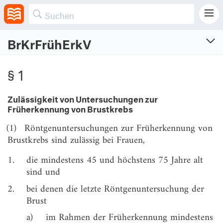
BrKrFrühErkV
Brustkrebs-Früherkennungs-Verordnung
§ 1
Verordnung über die Zulässigkeit der Anwendung von Röntgenstrahlung zur
Früherkennung von Brustkrebs bei Frauen
Zulässigkeit von Untersuchungen zur
Vom 17.12.2018 (BGBl. I S. 2660)
Zuletzt geändert am 27.2.2026 (BGBl. I S. Nr. 53)
Früherkennung von Brustkrebs
(1)
Röntgenuntersuchungen zur Früherkennung von
§ 1
Zulässigkeit von Untersuchungen zur
Brustkrebs sind zulässig bei Frauen,
Früherkennung von Brustkrebs
1.
die mindestens 45 und höchstens 75 Jahre alt
§ 2
Anforderungen an das Personal
sind und
§ 3
Medizinphysik-Experte; Aufgaben des
2.
bei denen die letzte Röntgenuntersuchung der
Medizinphysik-Experten
Brust
§ 4
Aufklärung der zu untersuchenden Frau
a)
im Rahmen der Früherkennung mindestens