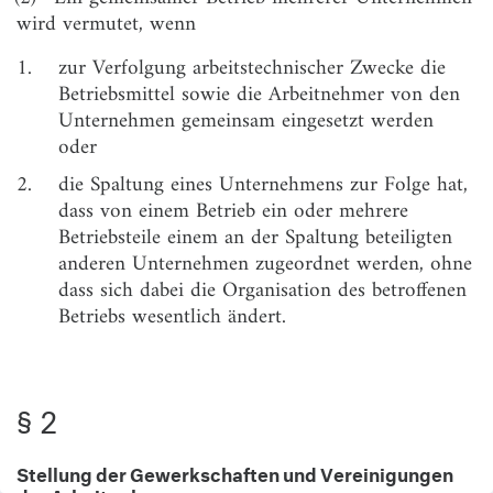
wird vermutet, wenn
§ 5
Arbeitnehmer
1.
zur Verfolgung arbeitstechnischer Zwecke die
§ 6
(weggefallen)
Betriebsmittel sowie die Arbeitnehmer von den
Zweiter Teil
Unternehmen gemeinsam eingesetzt werden
Betriebsrat, Betriebsversammlung, Gesamt- und
oder
Konzernbetriebsrat
2.
die Spaltung eines Unternehmens zur Folge hat,
Erster Abschnitt
dass von einem Betrieb ein oder mehrere
Zusammensetzung und Wahl des Betriebsrats
Betriebsteile einem an der Spaltung beteiligten
§ 7
Wahlberechtigung
anderen Unternehmen zugeordnet werden, ohne
dass sich dabei die Organisation des betroffenen
§ 8
Wählbarkeit
Betriebs wesentlich ändert.
§ 9
Zahl der Betriebsratsmitglieder*
§ 10
(weggefallen)
§ 2
§ 11
Ermäßigte Zahl der Betriebsratsmitglieder
§ 12
(weggefallen)
Stellung der Gewerkschaften und Vereinigungen
§ 13
Zeitpunkt der Betriebsratswahlen