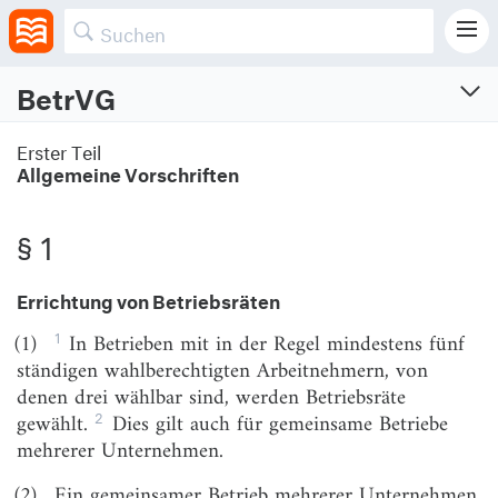
BetrVG
Betriebsverfassungsgesetz
Erster Teil
Allgemeine Vorschriften
Vom 15.1.1972 (BGBl. I S. 13)
Neugefasst am 25.9.2001 (BGBl. I S. 2518)
Zuletzt geändert am 19.7.2024 (BGBl. I S. Nr. 248)
§ 1
Erster Teil
Allgemeine Vorschriften
Errichtung von Betriebsräten
1
(1)
In Betrieben mit in der Regel mindestens fünf
§ 1
Errichtung von Betriebsräten
ständigen wahlberechtigten Arbeitnehmern, von
§ 2
Stellung der Gewerkschaften und Vereinigungen
denen drei wählbar sind, werden Betriebsräte
der Arbeitgeber
2
gewählt.
Dies gilt auch für gemeinsame Betriebe
§ 3
Abweichende Regelungen
mehrerer Unternehmen.
§ 4
Betriebsteile, Kleinstbetriebe
(2)
Ein gemeinsamer Betrieb mehrerer Unternehmen