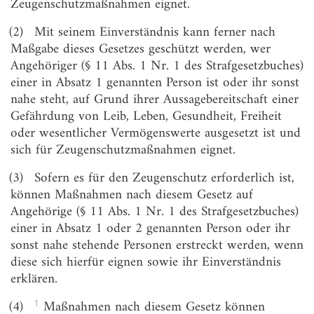
Zeugenschutzmaßnahmen eignet.
§ 7
Ansprüche gegen Dritte
(2)
Mit seinem Einverständnis kann ferner nach
§ 8
Zuwendungen der Zeugenschutzdienststelle
Maßgabe dieses Gesetzes geschützt werden, wer
Angehöriger (§ 11 Abs. 1 Nr. 1 des Strafgesetzbuches)
§ 9
Ansprüche Dritter
einer in Absatz 1 genannten Person ist oder ihr sonst
§ 10
Zeugenschutz in justizförmigen Verfahren
nahe steht, auf Grund ihrer Aussagebereitschaft einer
Gefährdung von Leib, Leben, Gesundheit, Freiheit
§ 11
Zeugenschutz bei freiheitsentziehenden
Maßnahmen
oder wesentlicher Vermögenswerte ausgesetzt ist und
sich für Zeugenschutzmaßnahmen eignet.
(3)
Sofern es für den Zeugenschutz erforderlich ist,
können Maßnahmen nach diesem Gesetz auf
Angehörige (§ 11 Abs. 1 Nr. 1 des Strafgesetzbuches)
einer in Absatz 1 oder 2 genannten Person oder ihr
sonst nahe stehende Personen erstreckt werden, wenn
diese sich hierfür eignen sowie ihr Einverständnis
erklären.
1
(4)
Maßnahmen nach diesem Gesetz können