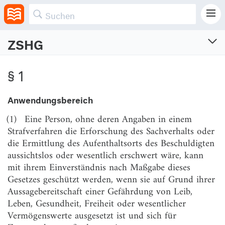
ZSHG
Zeugenschutz-Harmonisierungsgesetz
§ 1
Gesetz zur Harmonisierung des Schutzes gefährdeter Zeugen
Vom 11.12.2001 (BGBl. I S. 3510)
Anwendungsbereich
Zuletzt geändert am 10.12.2019 (BGBl. I S. 2121)
(1)
Eine Person, ohne deren Angaben in einem
§ 1
Anwendungsbereich
Strafverfahren die Erforschung des Sachverhalts oder
die Ermittlung des Aufenthaltsorts des Beschuldigten
§ 2
Zeugenschutzdienststellen
aussichtslos oder wesentlich erschwert wäre, kann
§ 3
Geheimhaltung, Verpflichtung
mit ihrem Einverständnis nach Maßgabe dieses
Gesetzes geschützt werden, wenn sie auf Grund ihrer
§ 4
Verwendung personenbezogener Daten
Aussagebereitschaft einer Gefährdung von Leib,
§ 5
Vorübergehende Tarnidentität
Leben, Gesundheit, Freiheit oder wesentlicher
Vermögenswerte ausgesetzt ist und sich für
§ 6
Aufhebung von Maßnahmen des Zeugenschutzes