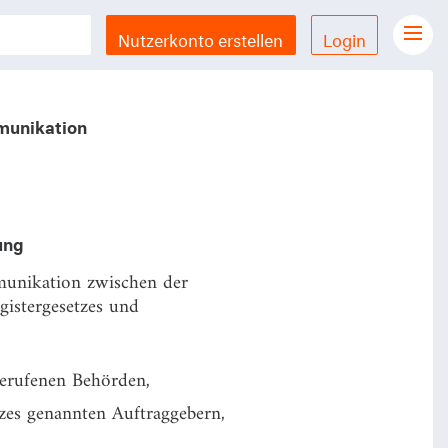
Nutzerkonto erstellen
Login
Gesetze Übersicht
LX Gesetze für iPhone & iPad
mmunikation
Funktionen und Preise
Gutschein einlösen
Feedback & Support
ung
unikation zwischen der
Datenschutzerklärung
gistergesetzes und
Allgemeine Geschäftsbedingungen
Impressum
erufenen Behörden,
tzes genannten Auftraggebern,