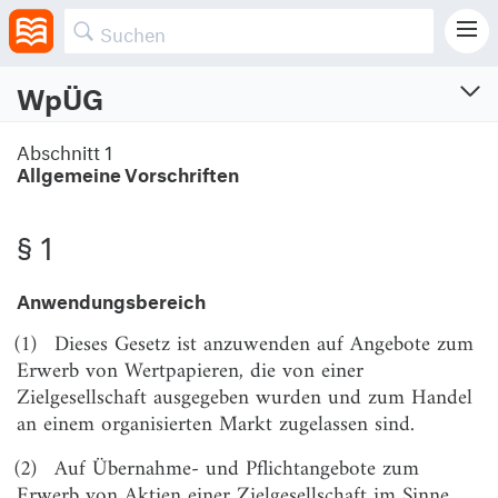
WpÜG
Wertpapiererwerbs- und Übernahmegesetz
Abschnitt 1
Allgemeine Vorschriften
Vom 20.12.2001 (BGBl. I S. 3822)
Zuletzt geändert am 4.2.2026 (BGBl. I S. Nr. 33)
§ 1
Abschnitt 1
Anwendungsbereich
Allgemeine Vorschriften
(1)
Dieses Gesetz ist anzuwenden auf Angebote zum
§ 1
Anwendungsbereich
Erwerb von Wertpapieren, die von einer
§ 2
Begriffsbestimmungen
Zielgesellschaft ausgegeben wurden und zum Handel
an einem organisierten Markt zugelassen sind.
§ 3
Allgemeine Grundsätze
(2)
Auf Übernahme- und Pflichtangebote zum
Abschnitt 2
Erwerb von Aktien einer Zielgesellschaft im Sinne
Zuständigkeit der Bundesanstalt für