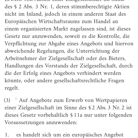
Finanzdienstleistungsaufsicht
des § 2 Abs. 3 Nr. 1, deren stimmberechtigte Aktien
nicht im Inland, jedoch in einem anderen Staat des
§ 4
Aufgaben und Befugnisse
Europäischen Wirtschaftsraums zum Handel an
einem organisierten Markt zugelassen sind, ist dieses
§§ 5–6
(weggefallen)
Gesetz nur anzuwenden, soweit es die Kontrolle, die
§ 7
Zusammenarbeit mit Aufsichtsbehörden im Inland
Verpflichtung zur Abgabe eines Angebots und hiervon
abweichende Regelungen, die Unterrichtung der
§ 8
Zusammenarbeit mit zuständigen Stellen
Arbeitnehmer der Zielgesellschaft oder des Bieters,
im Ausland
Handlungen des Vorstands der Zielgesellschaft, durch
§ 9
Verschwiegenheitspflicht
die der Erfolg eines Angebots verhindert werden
könnte, oder andere gesellschaftsrechtliche Fragen
Abschnitt 3
regelt.
Angebote zum Erwerb von Wertpapieren
1
(3)
Auf Angebote zum Erwerb von Wertpapieren
§ 10
Veröffentlichung der Entscheidung zur Abgabe
einer Zielgesellschaft im Sinne des § 2 Abs. 3 Nr. 2 ist
eines Angebots
dieses Gesetz vorbehaltlich § 11a nur unter folgenden
§ 11
Angebotsunterlage
Voraussetzungen anzuwenden:
§ 11a
Europäischer Pass
1.
es handelt sich um ein europäisches Angebot