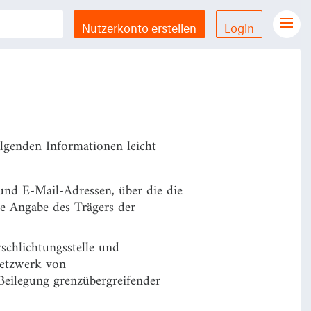
ilegungsgesetzes sind die Angaben
Nutzerkonto erstellen
Login
Gesetze Übersicht
LX Gesetze für iPhone & iPad
Funktionen und Preise
Gutschein einlösen
folgenden Informationen leicht
Feedback & Support
nd E-Mail-Adressen, über die die
Datenschutzerklärung
wie Angabe des Trägers der
Allgemeine Geschäftsbedingungen
schlichtungsstelle und
Impressum
Netzwerk von
 Beilegung grenzübergreifender