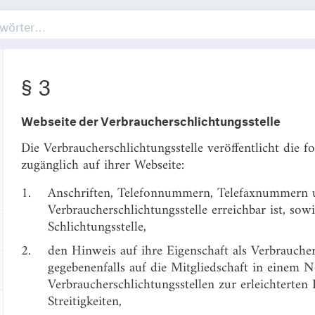
§ 2
Nummer 2 und § 33 Absatz 1 des Verbraucherstreitbe
nach § 1 Nummer 1 und 5 bis 8 zu übermitteln.
§ 3
Webseite der Verbraucherschlichtungsstelle
Die Verbraucherschlichtungsstelle veröffentlicht die 
zugänglich auf ihrer Webseite:
1.
Anschriften, Telefonnummern, Telefaxnummern u
Verbraucherschlichtungsstelle erreichbar ist, so
Schlichtungsstelle,
2.
den Hinweis auf ihre Eigenschaft als Verbraucher
gegebenenfalls auf die Mitgliedschaft in einem 
Verbraucherschlichtungsstellen zur erleichterten
Streitigkeiten,