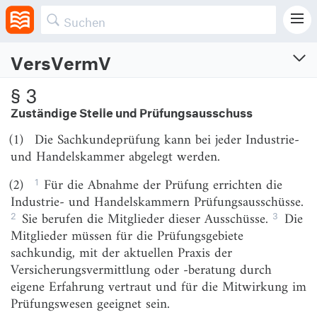
Versicherungsberater keiner Sachkundeprüfung.
VersVermV
Versicherungsvermittlungsverordnung
§ 3
Verordnung über die Versicherungsvermittlung und -beratung
Zuständige Stelle und Prüfungsausschuss
Vom 17.12.2018 (BGBl. I S. 2483; 2019 S. 411)
(1)
Die Sachkundeprüfung kann bei jeder Industrie-
Zuletzt geändert am 17.2.2025 (BGBl. I S. Nr. 43)
und Handelskammer abgelegt werden.
Abschnitt 1
1
(2)
Für die Abnahme der Prüfung errichten die
Erlaubnisverfahren, Sachkundenachweis, Weiterbildung
Industrie- und Handelskammern Prüfungsausschüsse.
2
3
Sie berufen die Mitglieder dieser Ausschüsse.
Die
§ 1
Zusätzliche Angaben bei der Antragstellung
Mitglieder müssen für die Prüfungsgebiete
§ 2
Sachkundeprüfung
sachkundig, mit der aktuellen Praxis der
Versicherungsvermittlung oder -beratung durch
§ 3
Zuständige Stelle und Prüfungsausschuss
eigene Erfahrung vertraut und für die Mitwirkung im
§ 4
Prüfung, Verfahren
Prüfungswesen geeignet sein.