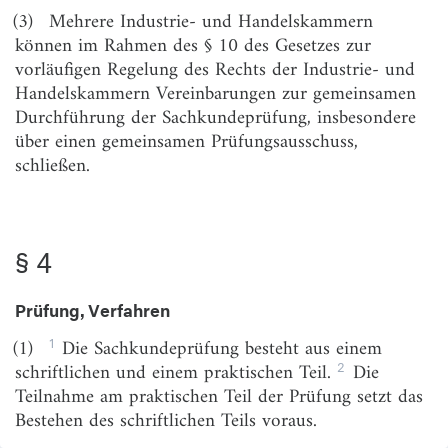
§ 5
Gleichstellung anderer Berufsqualifikationen
(3)
Mehrere Industrie- und Handelskammern
können im Rahmen des § 10 des Gesetzes zur
§ 6
Anerkennung von ausländischen
vorläufigen Regelung des Rechts der Industrie- und
Befähigungsnachweisen im Rahmen der
Handelskammern Vereinbarungen zur gemeinsamen
Niederlassungsfreiheit
Durchführung der Sachkundeprüfung, insbesondere
§ 7
Weiterbildung
über einen gemeinsamen Prüfungsausschuss,
schließen.
Abschnitt 2
Vermittlerregister
§ 8
Angaben zur Speicherung im Vermittlerregister
§ 4
§ 9
Mitteilungspflichten
§ 10
Zugang
Prüfung, Verfahren
Abschnitt 3
1
(1)
Die Sachkundeprüfung besteht aus einem
Anforderungen an die Berufshaftpflichtversicherung
2
schriftlichen und einem praktischen Teil.
Die
Teilnahme am praktischen Teil der Prüfung setzt das
§ 11
Geltungsbereich der Versicherung
Bestehen des schriftlichen Teils voraus.
§ 12
Umfang der Versicherung