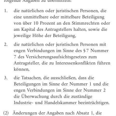
folgende Angaben zu übermitteln:
§ 4
Prüfung, Verfahren
1.
die natürlichen oder juristischen Personen, die
§ 5
Gleichstellung anderer Berufsqualifikationen
eine unmittelbare oder mittelbare Beteiligung
§ 6
Anerkennung von ausländischen
von über 10 Prozent an den Stimmrechten oder
Befähigungsnachweisen im Rahmen der
am Kapital des Antragstellers halten, sowie die
Niederlassungsfreiheit
jeweilige Höhe der Beteiligung,
§ 7
Weiterbildung
2.
die natürlichen oder juristischen Personen mit
engen Verbindungen im Sinne des § 7 Nummer
Abschnitt 2
Vermittlerregister
7 des Versicherungsaufsichtsgesetzes zum
Antragsteller, die zu Interessenkonflikten führen
§ 8
Angaben zur Speicherung im Vermittlerregister
können,
§ 9
Mitteilungspflichten
3.
die Tatsachen, die ausschließen, dass die
Beteiligungen im Sinne der Nummer 1 und die
§ 10
Zugang
engen Verbindungen im Sinne der Nummer 2
Abschnitt 3
die Überwachung durch die zuständige
Anforderungen an die Berufshaftpflichtversicherung
Industrie- und Handelskammer beeinträchtigen.
§ 11
Geltungsbereich der Versicherung
(2)
Änderungen der Angaben nach Absatz 1, die