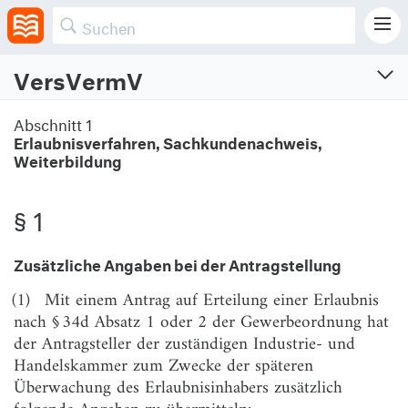
VersVermV
Versicherungsvermittlungsverordnung
Abschnitt 1
Erlaubnisverfahren, Sachkundenachweis,
Verordnung über die Versicherungsvermittlung und -beratung
Weiterbildung
Vom 17.12.2018 (BGBl. I S. 2483; 2019 S. 411)
Zuletzt geändert am 17.2.2025 (BGBl. I S. Nr. 43)
§ 1
Abschnitt 1
Zusätzliche Angaben bei der Antragstellung
Erlaubnisverfahren, Sachkundenachweis, Weiterbildung
(1)
Mit einem Antrag auf Erteilung einer Erlaubnis
§ 1
Zusätzliche Angaben bei der Antragstellung
nach § 34d Absatz 1 oder 2 der Gewerbeordnung hat
der Antragsteller der zuständigen Industrie- und
§ 2
Sachkundeprüfung
Handelskammer zum Zwecke der späteren
§ 3
Zuständige Stelle und Prüfungsausschuss
Überwachung des Erlaubnisinhabers zusätzlich