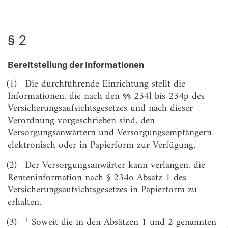
§ 6
Zusätzliche Informationen vor dem Beitritt zu einem
Altersversorgungssystem
§ 2
§ 7
Information auf Anfrage
§ 8
Projektion der Altersversorgungsleistungen
Bereitstellung der Informationen
§ 9
Inkrafttreten
(1)
Die durchführende Einrichtung stellt die
Informationen, die nach den §§ 234l bis 234p des
Versicherungsaufsichtsgesetzes und nach dieser
Verordnung vorgeschrieben sind, den
Versorgungsanwärtern und Versorgungsempfängern
elektronisch oder in Papierform zur Verfügung.
(2)
Der Versorgungsanwärter kann verlangen, die
Renteninformation nach § 234o Absatz 1 des
Versicherungsaufsichtsgesetzes in Papierform zu
erhalten.
1
(3)
Soweit die in den Absätzen 1 und 2 genannten