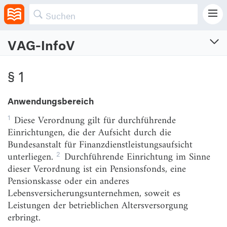
VAG-InfoV
VAG-Informationspflichtenverordnung
§ 1
Verordnung über Informationspflichten in der betrieblichen Altersversorgung, die von
Pensionsfonds, Pensionskassen und anderen Lebensversicherungsunternehmen
durchgeführt wird
Anwendungsbereich
Vom 17.6.2019 (BGBl. I S. 871)
1
Diese Verordnung gilt für durchführende
§ 1
Anwendungsbereich
Einrichtungen, die der Aufsicht durch die
Bundesanstalt für Finanzdienstleistungsaufsicht
§ 2
Bereitstellung der Informationen
2
unterliegen.
Durchführende Einrichtung im Sinne
§ 3
Allgemeine Informationen zu einem
dieser Verordnung ist ein Pensionsfonds, eine
Altersversorgungssystem
Pensionskasse oder ein anderes
Lebensversicherungsunternehmen, soweit es
§ 4
Renteninformation
Leistungen der betrieblichen Altersversorgung
§ 5
Information der Versorgungsempfänger
erbringt.