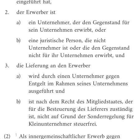
eingeführt hat,
diplomatische Missionen, zwischenstaatliche
2.
der Erwerber ist
Einrichtungen und Streitkräfte der Vertragsparteien
des Nordatlantikvertrags
a)
ein Unternehmer, der den Gegenstand für
sein Unternehmen erwirbt, oder
§ 2
Unternehmer, Unternehmen
b)
eine juristische Person, die nicht
§ 2a
Fahrzeuglieferer
Unternehmer ist oder die den Gegenstand
§ 2b
Juristische Personen des öffentlichen Rechts
nicht für ihr Unternehmen erwirbt, und
§ 3
Lieferung, sonstige Leistung
3.
die Lieferung an den Erwerber
§ 3a
Ort der sonstigen Leistung
a)
wird durch einen Unternehmer gegen
Entgelt im Rahmen seines Unternehmens
§ 3b
Ort der Beförderungsleistungen und der damit
ausgeführt und
zusammenhängenden sonstigen Leistungen
b)
ist nach dem Recht des Mitgliedstaates, der
§ 3c
Ort der Lieferung beim Fernverkauf
für die Besteuerung des Lieferers zuständig
§ 3d
Ort des innergemeinschaftlichen Erwerbs
ist, nicht auf Grund der Sonderregelung für
Kleinunternehmer steuerfrei.
§ 3e
Ort der Lieferungen und Restaurationsleistungen
während einer Beförderung an Bord eines Schiffs,
1
(2)
Als innergemeinschaftlicher Erwerb gegen
in einem Luftfahrzeug oder in einer Eisenbahn