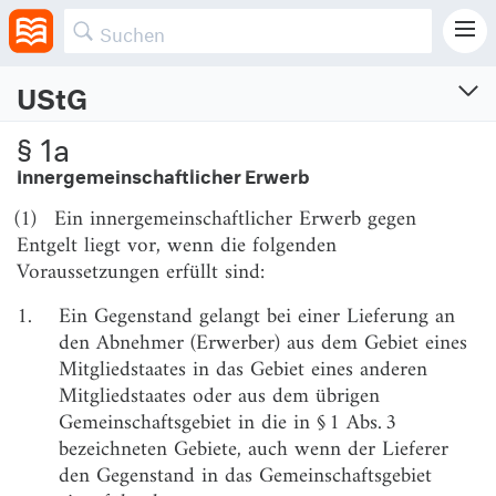
Gegenteil glaubhaft macht.
UStG
Umsatzsteuergesetz
§ 1a
Innergemeinschaftlicher Erwerb
Vom 26.11.1979 (BGBl. I S. 1953)
Neugefasst am 21.2.2005 (BGBl. I S. 386)
(1)
Ein innergemeinschaftlicher Erwerb gegen
Zuletzt geändert am 29.6.2026 (BGBl. I S. Nr. 197)
Entgelt liegt vor, wenn die folgenden
Voraussetzungen erfüllt sind:
Erster Abschnitt
1.
Ein Gegenstand gelangt bei einer Lieferung an
Steuergegenstand und Geltungsbereich
den Abnehmer (Erwerber) aus dem Gebiet eines
Mitgliedstaates in das Gebiet eines anderen
§ 1
Steuerbare Umsätze
Mitgliedstaates oder aus dem übrigen
§ 1a
Innergemeinschaftlicher Erwerb
Gemeinschaftsgebiet in die in § 1 Abs. 3
bezeichneten Gebiete, auch wenn der Lieferer
§ 1b
Innergemeinschaftlicher Erwerb neuer Fahrzeuge
den Gegenstand in das Gemeinschaftsgebiet
§ 1c
Innergemeinschaftlicher Erwerb durch