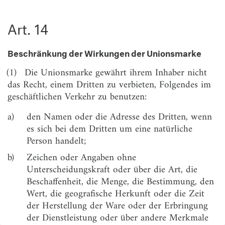
(5)
Art. 14
(6)
(7)
Beschränkung der Wirkungen der Unionsmarke
(8)
(1)
Die Unionsmarke gewährt ihrem Inhaber nicht
das Recht, einem Dritten zu verbieten, Folgendes im
(9)
geschäftlichen Verkehr zu benutzen:
(10)
a)
den Namen oder die Adresse des Dritten, wenn
(11)
es sich bei dem Dritten um eine natürliche
Person handelt;
(12)
b)
Zeichen oder Angaben ohne
(13)
Unterscheidungskraft oder über die Art, die
(14)
Beschaffenheit, die Menge, die Bestimmung, den
Wert, die geografische Herkunft oder die Zeit
(15)
der Herstellung der Ware oder der Erbringung
(16)
der Dienstleistung oder über andere Merkmale