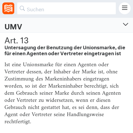
eingetragene Marke handelt.
UMV
Unionsmarkenverordnung
Art. 13
Verordnung (EU) 2017/1001 des Europäischen Parlaments und des Rates vom 14.
Untersagung der Benutzung der Unionsmarke, die
Juni 2017 über die Unionsmarke
für einen Agenten oder Vertreter eingetragen ist
Vom 16.6.2017 (ABl. L 154, S. 1-99)
Ist eine Unionsmarke für einen Agenten oder
Zuletzt geändert am 18.10.2023 (ABl. L, 2023/2411)
Geltungsbereich: Europa (EU)
Vertreter dessen, der Inhaber der Marke ist, ohne
Zustimmung des Markeninhabers eingetragen
worden, so ist der Markeninhaber berechtigt, sich
[Erwägungsgründe]
dem Gebrauch seiner Marke durch seinen Agenten
(1)
oder Vertreter zu widersetzen, wenn er diesen
Gebrauch nicht gestattet hat, es sei denn, dass der
(2)
Agent oder Vertreter seine Handlungsweise
(3)
rechtfertigt.
(4)