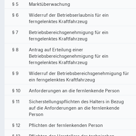
§ 5
Marktüberwachung
§ 6
Widerruf der Betriebserlaubnis für ein
ferngelenktes Kraftfahrzeug
§ 7
Betriebsbereichsgenehmigung für ein
ferngelenktes Kraftfahrzeug
§ 8
Antrag auf Erteilung einer
Betriebsbereichsgenehmigung für ein
ferngelenktes Kraftfahrzeug
§ 9
Widerruf der Betriebsbereichsgenehmigung für
ein ferngelenktes Kraftfahrzeug
§ 10
Anforderungen an die fernlenkende Person
§ 11
Sicherstellungspflichten des Halters in Bezug
auf die Anforderungen an die fernlenkende
Person
§ 12
Pflichten der fernlenkenden Person
§ 13
Pflichten des Herstellers der technischen