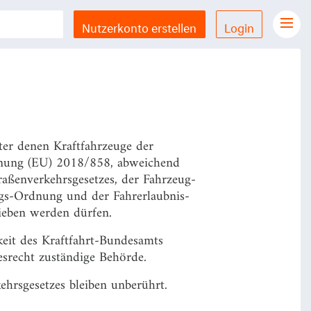
Nutzerkonto erstellen
Login
Gesetze Übersicht
LX Gesetze für iPhone & iPad
Funktionen und Preise
Gutschein einlösen
ter denen Kraftfahrzeuge der
Feedback & Support
dnung (EU) 2018/858, abweichend
raßenverkehrsgesetzes, der Fahrzeug-
gs-Ordnung und der Fahrerlaubnis-
Datenschutzerklärung
rieben werden dürfen.
Allgemeine Geschäftsbedingungen
eit des Kraftfahrt-Bundesamts
Impressum
esrecht zuständige Behörde.
ehrsgesetzes bleiben unberührt.