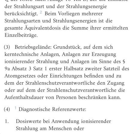
Rechtfertigung von Tätigkeitsarten
der Strahlungsart und der Strahlungsenergie
2
berücksichtigt.
Beim Vorliegen mehrerer
§ 2
Nicht gerechtfertigte Tätigkeitsarten
Strahlungsarten und Strahlungsenergien ist die
§ 3
Verfahren zur Prüfung der Rechtfertigung von
gesamte Äquivalentdosis die Summe ihrer ermittelten
Tätigkeitsarten nach § 7 des Strahlenschutzgesetzes
Einzelbeiträge.
§ 4
Verfahren zur Prüfung der Rechtfertigung von
(3)
Betriebsgelände: Grundstück, auf dem sich
Tätigkeitsarten nach § 38 des
kerntechnische Anlagen, Anlagen zur Erzeugung
Strahlenschutzgesetzes
ionisierender Strahlung und Anlagen im Sinne des §
Kapitel 2
9a Absatz 3 Satz 1 erster Halbsatz zweiter Satzteil des
Vorabkontrolle bei radioaktiven Stoffen oder
Atomgesetzes oder Einrichtungen befinden und zu
ionisierender Strahlung
dem der Strahlenschutzverantwortliche den Zugang
Abschnitt 1
oder auf dem der Strahlenschutzverantwortliche die
Ausnahmen von der Genehmigungs- und
Aufenthaltsdauer von Personen beschränken kann.
Anzeigebedürftigkeit einer Tätigkeit; Ausnahmen von
Genehmigungsvoraussetzungen
1
(4)
Diagnostische Referenzwerte:
§ 5
Genehmigungsfreier Umgang
1.
Dosiswerte bei Anwendung ionisierender
§ 5a
Genehmigungsfreier Zusatz radioaktiver Stoffe
Strahlung am Menschen oder