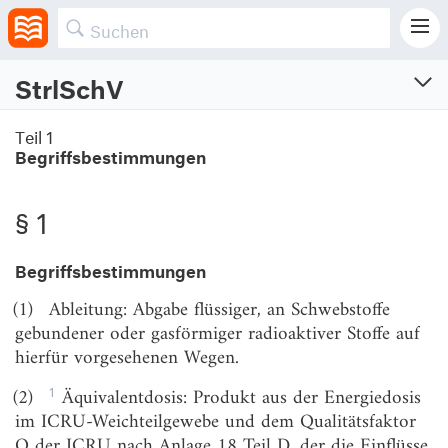
StrlSchV
Strahlenschutzverordnung
Teil 1
Begriffsbestimmungen
Verordnung zum Schutz vor der schädlichen Wirkung ionisierender Strahlung
Vom 29.11.2018 (BGBl. I S. 2034, 2036; 2021 S. 5261)
Zuletzt geändert am 23.10.2024 (BGBl. I S. Nr. 324)
§ 1
Begriffsbestimmungen
Teil 1
Begriffsbestimmungen
(1)
Ableitung: Abgabe flüssiger, an Schwebstoffe
gebundener oder gasförmiger radioaktiver Stoffe auf
§ 1
Begriffsbestimmungen
hierfür vorgesehenen Wegen.
Teil 2
1
(2)
Äquivalentdosis: Produkt aus der Energiedosis
Strahlenschutz bei geplanten Expositionssituationen
im ICRU-Weichteilgewebe und dem Qualitätsfaktor
Kapitel 1
Q der ICRU nach Anlage 18 Teil D, der die Einflüsse