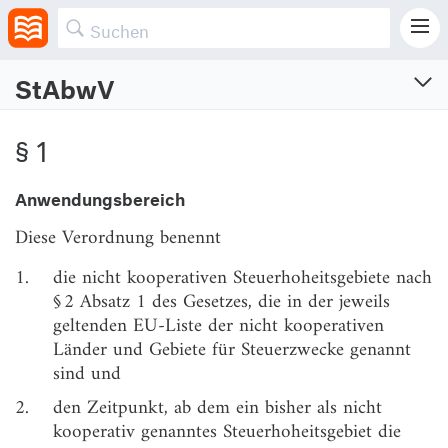
StAbwV
Steueroasen-Abwehrverordnung
§ 1
Verordnung zur Durchführung des § 3 des Steueroasen-Abwehrgesetzes
Vom 20.12.2021 (BGBl. I S. 5236)
Anwendungsbereich
Zuletzt geändert am 20.12.2024 (BGBl. I S. Nr. 444)
Diese Verordnung benennt
§ 1
Anwendungsbereich
1.
die nicht kooperativen Steuerhoheitsgebiete nach
§ 2
Nicht kooperative Steuerhoheitsgebiete
§ 2 Absatz 1 des Gesetzes, die in der jeweils
geltenden EU-Liste der nicht kooperativen
§ 3
Inkrafttreten
Länder und Gebiete für Steuerzwecke genannt
sind und
2.
den Zeitpunkt, ab dem ein bisher als nicht
kooperativ genanntes Steuerhoheitsgebiet die