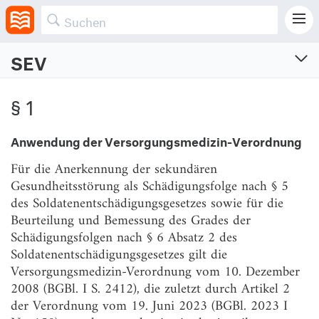
SEV
Soldatenentschädigungsverordnung
§ 1
Verordnung zum Soldatenentschädigungsgesetz
Vom 17.6.2024 (BGBl. I S. Nr. 196)
Anwendung der Versorgungsmedizin-Verordnung
§ 1
Anwendung der Versorgungsmedizin-Verordnung
Für die Anerkennung der sekundären
Gesundheitsstörung als Schädigungsfolge nach § 5
§ 2
Leistungen zur Mobilität
des Soldatenentschädigungsgesetzes sowie für die
§ 3
Inkrafttreten
Beurteilung und Bemessung des Grades der
Schädigungsfolgen nach § 6 Absatz 2 des
Soldatenentschädigungsgesetzes gilt die
Versorgungsmedizin-Verordnung vom 10. Dezember
2008 (BGBl. I S. 2412), die zuletzt durch Artikel 2
der Verordnung vom 19. Juni 2023 (BGBl. 2023 I