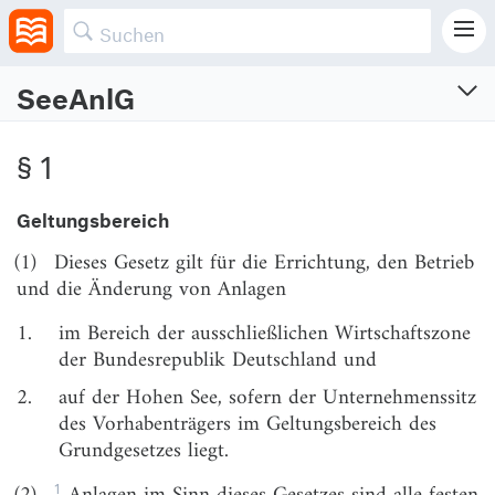
SeeAnlG
Seeanlagengesetz
§ 1
Vom 13.10.2016 (BGBl. I S. 2258, 2348)
Zuletzt geändert am 22.12.2023 (BGBl. I S. Nr. 405)
Geltungsbereich
§ 1
Geltungsbereich
(1)
Dieses Gesetz gilt für die Errichtung, den Betrieb
und die Änderung von Anlagen
§ 2
Planfeststellung
§ 3
Bearbeitungsreihenfolge
1.
im Bereich der ausschließlichen Wirtschaftszone
der Bundesrepublik Deutschland und
§ 4
Planfeststellungsverfahren
2.
auf der Hohen See, sofern der Unternehmenssitz
§ 5
Planfeststellungsbeschluss, Plangenehmigung
des Vorhabenträgers im Geltungsbereich des
Grundgesetzes liegt.
§ 6
Genehmigung
§ 7
Versagen der Genehmigung
1
(2)
Anlagen im Sinn dieses Gesetzes sind alle festen