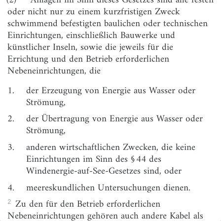
oder nicht nur zu einem kurzfristigen Zweck
§ 8
Einvernehmensregelung
schwimmend befestigten baulichen oder technischen
§ 9
Veränderungssperre
Einrichtungen, einschließlich Bauwerke und
künstlicher Inseln, sowie die jeweils für die
§ 10
Sicherheitszonen
Errichtung und den Betrieb erforderlichen
§ 11
Bekanntmachung der Anlagen und
Nebeneinrichtungen, die
ihrer Sicherheitszonen
1.
der Erzeugung von Energie aus Wasser oder
§ 12
Pflichten der verantwortlichen Personen
Strömung,
§ 13
Verantwortliche Personen
2.
der Übertragung von Energie aus Wasser oder
Strömung,
§ 14
Überwachung der Anlagen
3.
anderen wirtschaftlichen Zwecken, die keine
§ 15
Beseitigung der Anlagen, Sicherheitsleistung
Einrichtungen im Sinn des § 44 des
§ 16
Verwaltungsvollstreckung
Windenergie-auf-See-Gesetzes sind, oder
§ 17
Bußgeldvorschriften
4.
meereskundlichen Untersuchungen dienen.
§ 18
Übergangsvorschriften
2
Zu den für den Betrieb erforderlichen
Nebeneinrichtungen gehören auch andere Kabel als
Anlage
(zu § 15 Absatz 3) Anforderungen an