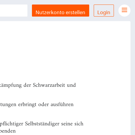
Nutzerkonto erstellen
Login
Gesetze Übersicht
LX Gesetze für iPhone & iPad
Funktionen und Preise
Gutschein einlösen
Feedback & Support
kämpfung der Schwarzarbeit und
Datenschutzerklärung
Allgemeine Geschäftsbedingungen
stungen erbringt oder ausführen
Impressum
lichtiger Selbstständiger seine sich
ebenden