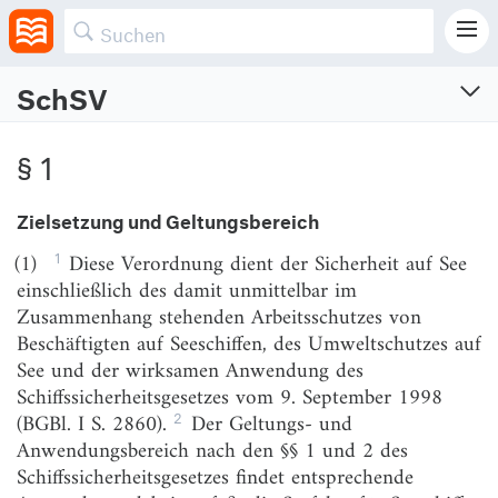
SchSV
Schiffssicherheitsverordnung
§ 1
Vom 18.9.1998 (BGBl. I S. 3013, 3023)
Zuletzt geändert am 18.6.2026 (BGBl. I S. Nr. 184)
Zielsetzung und Geltungsbereich
§ 1
Zielsetzung und Geltungsbereich
1
(1)
Diese Verordnung dient der Sicherheit auf See
einschließlich des damit unmittelbar im
§ 2
Verantwortlichkeit und Selbstkontrolle
Zusammenhang stehenden Arbeitsschutzes von
§ 3
Zusammenarbeit und maritime
Beschäftigten auf Seeschiffen, des Umweltschutzes auf
Sicherheitspartnerschaft
See und der wirksamen Anwendung des
§ 4
Regeln der Technik und der seemännischen Praxis
Schiffssicherheitsgesetzes vom 9. September 1998
2
(BGBl. I S. 2860).
Der Geltungs- und
§ 5
Internationaler schiffsbezogener
Anwendungsbereich nach den §§ 1 und 2 des
Sicherheitsstandard
Schiffssicherheitsgesetzes findet entsprechende
§ 5a
Internationaler schiffsbezogener