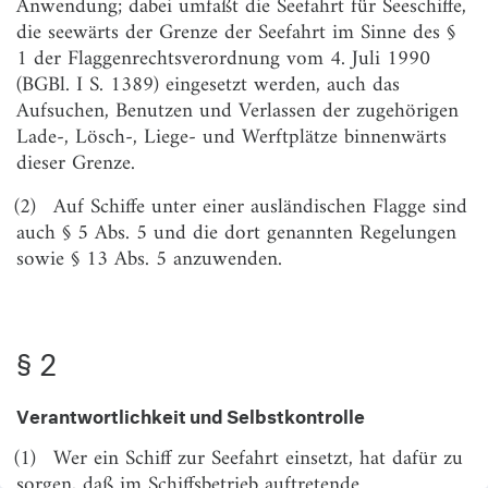
Anwendung; dabei umfaßt die Seefahrt für Seeschiffe,
Sicherheitsstandard in besonderen Fällen
die seewärts der Grenze der Seefahrt im Sinne des §
1 der Flaggenrechtsverordnung vom 4. Juli 1990
§ 6
Schiffsbezogener Sicherheitsstandard in
(BGBl. I S. 1389) eingesetzt werden, auch das
übrigen Fällen
Aufsuchen, Benutzen und Verlassen der zugehörigen
§ 6a
Dampfkessel
Lade-, Lösch-, Liege- und Werftplätze binnenwärts
dieser Grenze.
§ 6b
Abwasserrückhalteanlagen
§ 7
Ausnahmen und Befreiungen
(2)
Auf Schiffe unter einer ausländischen Flagge sind
auch § 5 Abs. 5 und die dort genannten Regelungen
§ 8
Funktionsfähigkeit von Schiffsausrüstung
sowie § 13 Abs. 5 anzuwenden.
§ 9
Schiffszeugnisse und -bescheinigungen,
Schiffsbesichtigungen
§ 10
Ausübung der Vollzugsaufgaben, Schiffsdaten
§ 2
§ 11
Auslaufen und Weiterfahrt von Schiffen, die die
Bundesflagge führen
Verantwortlichkeit und Selbstkontrolle
§ 12
Überprüfung von Schiffen unter ausländischer
(1)
Wer ein Schiff zur Seefahrt einsetzt, hat dafür zu
Flagge (Hafenstaatkontrolle)
sorgen, daß im Schiffsbetrieb auftretende