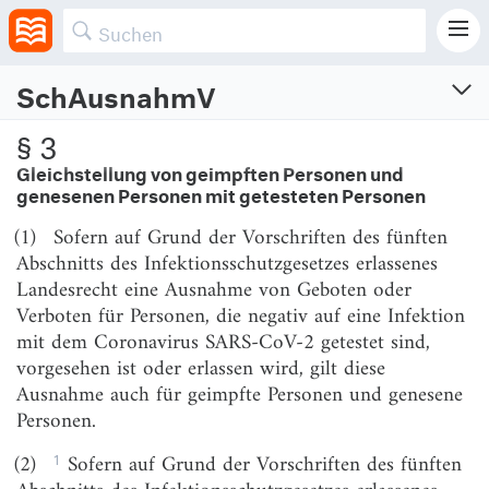
2019 (COVID-19) erlassen hat.
SchAusnahmV
COVID-19-Schutzmaßnahmen-
§ 3
Ausnahmenverordnung
Gleichstellung von geimpften Personen und
Verordnung zur Regelung von Erleichterungen und Ausnahmen von
genesenen Personen mit getesteten Personen
Schutzmaßnahmen zur Verhinderung der Verbreitung von COVID-19
(1)
Sofern auf Grund der Vorschriften des fünften
Vom 8.5.2021 (BAnz AT 08.05.2021 V1)
Zuletzt geändert am 18.3.2022 (BGBl. I S. 478)
Abschnitts des Infektionsschutzgesetzes erlassenes
Landesrecht eine Ausnahme von Geboten oder
Verboten für Personen, die negativ auf eine Infektion
Abschnitt 1
Allgemeine Bestimmungen
mit dem Coronavirus SARS-CoV-2 getestet sind,
vorgesehen ist oder erlassen wird, gilt diese
§ 1
Zweck der Verordnung
Ausnahme auch für geimpfte Personen und genesene
Personen.
§ 2
Begriffsbestimmungen
§ 3
Gleichstellung von geimpften Personen und
1
(2)
Sofern auf Grund der Vorschriften des fünften
genesenen Personen mit getesteten Personen