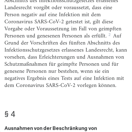
Abschnitts des Infektionsschutzgesetzes erlassenes
Landesrecht vorgibt oder voraussetzt, dass eine
§ 4
Ausnahmen von der Beschränkung
Person negativ auf eine Infektion mit dem
von Zusammenkünften
Coronavirus SARS-CoV-2 getestet ist, gilt diese
§ 5
Ausnahmen von der Beschränkung des Aufenthalts
Vorgabe oder Voraussetzung im Fall von geimpften
außerhalb einer Wohnung oder einer Unterkunft
2
Personen und genesenen Personen als erfüllt.
Auf
Grund der Vorschriften des fünften Abschnitts des
§ 6
Ausnahmen von Absonderungspflichten
Infektionsschutzgesetzes erlassenes Landesrecht, kann
Abschnitt 2
vorsehen, dass Erleichterungen und Ausnahmen von
Erleichterungen und Ausnahmen von auf Grund der
Schutzmaßnahmen für geimpfte Personen und für
Vorschriften im fünften Abschnitt des
genesene Personen nur bestehen, wenn sie ein
Infektionsschutzgesetzes erlassenen landesrechtlichen
Geboten und Verboten
negatives Ergebnis eines Tests auf eine Infektion mit
dem Coronavirus SARS-CoV-2 vorlegen können.
§ 7
Ermächtigung der Landesregierungen zu
Erleichterungen und Ausnahmen
§ 4
Ausnahmen von der Beschränkung von