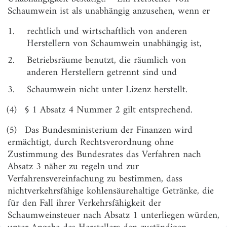
§ 3
Sonstige Begriffsbestimmungen
Schaumwein ist als unabhängig anzusehen, wenn er
Abschnitt 2
1.
rechtlich und wirtschaftlich von anderen
Steueraussetzung und Besteuerung
Herstellern von Schaumwein unabhängig ist,
§ 4
Steuerlager
2.
Betriebsräume benutzt, die räumlich von
anderen Herstellern getrennt sind und
§ 5
Steuerlagerinhaber
3.
Schaumwein nicht unter Lizenz herstellt.
§ 6
Registrierte Empfänger
(4)
§ 1 Absatz 4 Nummer 2 gilt entsprechend.
§ 7
Registrierte Versender
(5)
Das Bundesministerium der Finanzen wird
§ 8
Begünstigte
ermächtigt, durch Rechtsverordnung ohne
§ 9
Beförderungen (Allgemeines)
Zustimmung des Bundesrates das Verfahren nach
Absatz 3 näher zu regeln und zur
§ 10
Beförderungen im Steuergebiet
Verfahrensvereinfachung zu bestimmen, dass
§ 11
Beförderungen aus anderen, in andere oder über
nichtverkehrsfähige kohlensäurehaltige Getränke, die
andere Mitgliedstaaten
für den Fall ihrer Verkehrsfähigkeit der
Schaumweinsteuer nach Absatz 1 unterliegen würden,
§ 12
Ausfuhr