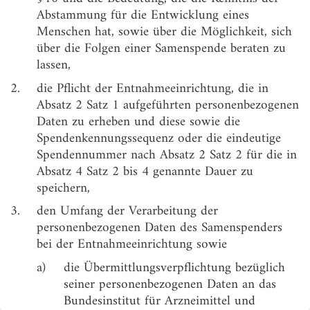
§ 4
Pflicht der Einrichtung der medizinischen
Abstammung für die Entwicklung eines
Versorgung vor der heterologen Verwendung von
Menschen hat, sowie über die Möglichkeit, sich
Samen zur künstlichen Befruchtung
über die Folgen einer Samenspende beraten zu
§ 5
Pflichten der Einrichtung der medizinischen
lassen,
Versorgung bei heterologer Verwendung von
2.
die Pflicht der Entnahmeeinrichtung, die in
Samen zur künstlichen Befruchtung
Absatz 2 Satz 1 aufgeführten personenbezogenen
§ 6
Übermittlung an das Bundesinstitut für Arzneimittel
Daten zu erheben und diese sowie die
und Medizinprodukte
Spendenkennungssequenz oder die eindeutige
Spendennummer nach Absatz 2 Satz 2 für die in
§ 7
Aufgaben des Bundesinstituts für Arzneimittel und
Medizinprodukte im Zusammenhang mit dem
Absatz 4 Satz 2 bis 4 genannte Dauer zu
Samenspenderregister
speichern,
§ 8
Speicherung und Löschung der
3.
den Umfang der Verarbeitung der
Samenspenderregisterdaten
personenbezogenen Daten des Samenspenders
bei der Entnahmeeinrichtung sowie
§ 9
Zweckbindung bei personenbezogenen Daten
a)
die Übermittlungsverpflichtung bezüglich
§ 10
Voraussetzungen und Verfahren der
seiner personenbezogenen Daten an das
Auskunftserteilung
Bundesinstitut für Arzneimittel und
§ 11
Auskunfts- und Berichtigungsansprüche