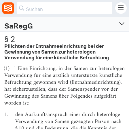
geschaffen.
SaRegG
Samenspenderregistergesetz
§ 2
Gesetz zur Errichtung eines Samenspenderregisters und zur Regelung der
Pflichten der Entnahmeeinrichtung bei der
Auskunftserteilung über den Spender nach heterologer Verwendung von Samen
Gewinnung von Samen zur heterologen
Verwendung für eine künstliche Befruchtung
Vom 17.7.2017 (BGBl. I S. 2513)
Zuletzt geändert am 12.5.2026 (BGBl. I S. Nr. 143)
1
(1)
Eine Einrichtung, in der Samen zur heterologen
Verwendung für eine ärztlich unterstützte künstliche
§ 1
Samenspenderregister
Befruchtung gewonnen wird (Entnahmeeinrichtung),
§ 2
Pflichten der Entnahmeeinrichtung bei der
hat sicherzustellen, dass der Samenspender vor der
Gewinnung von Samen zur heterologen
Gewinnung des Samens über Folgendes aufgeklärt
Verwendung für eine künstliche Befruchtung
worden ist:
§ 3
Pflichten der Entnahmeeinrichtung bei der Abgabe
1.
den Auskunftsanspruch einer durch heterologe
von Samen zur heterologen Verwendung für eine
Verwendung von Samen gezeugten Person nach
künstliche Befruchtung
§ 10 und die Bedeutung, die die Kenntnis der