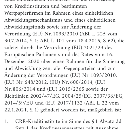
§ 3
Abwicklungsbehörde; Aufsichtsbehörde
von Kreditinstituten und bestimmten
Wertpapierfirmen im Rahmen eines einheitlichen
§ 4
Vertraulichkeit von Informationen;
Abwicklungsmechanismus und eines einheitlichen
personenbezogene Daten; Informationsansprüche
Abwicklungsfonds sowie zur Änderung der
§ 5
Verschwiegenheitspflicht
Verordnung (EU) Nr. 1093/2010 (ABl. L 225 vom
30.7.2014, S. 1; ABl. L 101 vom 18.4.2015, S. 62), die
§ 6
Zulässiger Informationsaustausch zwischen
Behörden im Rahmen dieses Gesetzes
zuletzt durch die Verordnung (EU) 2021/23 des
Europäischen Parlaments und des Rates vom 16.
§ 7
Weitergabe von Informationen an sonstige Stellen
Dezember 2020 über einen Rahmen für die Sanierung
§ 8
Vertraulichkeit gegenüber Drittstaaten
und Abwicklung zentraler Gegenparteien und zur
Änderung der Verordnungen (EU) Nr. 1095/2010,
§ 9
Vorabprüfung auf Vertraulichkeit bei sonstiger
(EU) Nr. 648/2012, (EU) Nr. 600/2014, (EU)
Weitergabe von Informationen
Nr. 806/2014 und (EU) 2015/2365 sowie der
§ 10
Sonstige Vorschriften
Richtlinien 2002/47/EG, 2004/25/EG, 2007/36/EG,
2014/59/EU und (EU) 2017/1132 (ABl. L 22 vom
§ 11
Zugang zu Informationen
22.1.2021, S. 1) geändert worden ist, maßgeblich ist:
Teil 2
1.
CRR-Kreditinstitute im Sinne des § 1 Absatz 3d
Aufsichtsrechtliche Vorschriften und Anforderungen zur
Vorbereitung der Sanierung und zur Frühintervention
Satz 1 des Kreditwesengesetzes mit Ausnahme