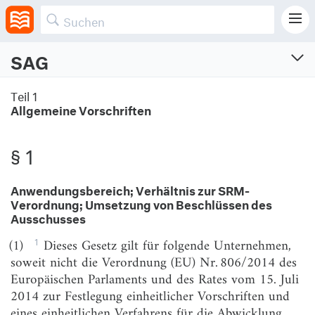
SAG
Sanierungs- und Abwicklungsgesetz
Teil 1
Allgemeine Vorschriften
Gesetz zur Sanierung und Abwicklung von Instituten und Finanzgruppen
Vom 10.12.2014 (BGBl. I S. 2091)
Zuletzt geändert am 25.3.2026 (BGBl. I S. Nr. 81)
§ 1
Anwendungsbereich; Verhältnis zur SRM-
Teil 1
Verordnung; Umsetzung von Beschlüssen des
Allgemeine Vorschriften
Ausschusses
§ 1
Anwendungsbereich; Verhältnis zur SRM-
1
(1)
Dieses Gesetz gilt für folgende Unternehmen,
Verordnung; Umsetzung von Beschlüssen
soweit nicht die Verordnung (EU) Nr. 806/2014 des
des Ausschusses
Europäischen Parlaments und des Rates vom 15. Juli
2014 zur Festlegung einheitlicher Vorschriften und
§ 2
Begriffsbestimmungen
eines einheitlichen Verfahrens für die Abwicklung