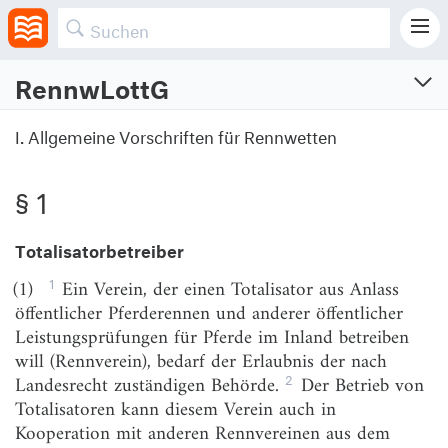
RennwLottG
Rennwett- und Lotteriegesetz
I. Allgemeine Vorschriften für Rennwetten
Vom 25.6.2021 (BGBl. I S. 2065)
Zuletzt geändert am 23.5.2022 (BGBl. I S. 752)
§ 1
Totalisatorbetreiber
I. Allgemeine Vorschriften für Rennwetten
1
(1)
Ein Verein, der einen Totalisator aus Anlass
§ 1
Totalisatorbetreiber
öffentlicher Pferderennen und anderer öffentlicher
Leistungsprüfungen für Pferde im Inland betreiben
§ 2
Buchmacher
will (Rennverein), bedarf der Erlaubnis der nach
§ 3
Wettschein
2
Landesrecht zuständigen Behörde.
Der Betrieb von
Totalisatoren kann diesem Verein auch in
§ 4
Strafrecht
Kooperation mit anderen Rennvereinen aus dem
§ 5
Ordnungswidrigkeiten