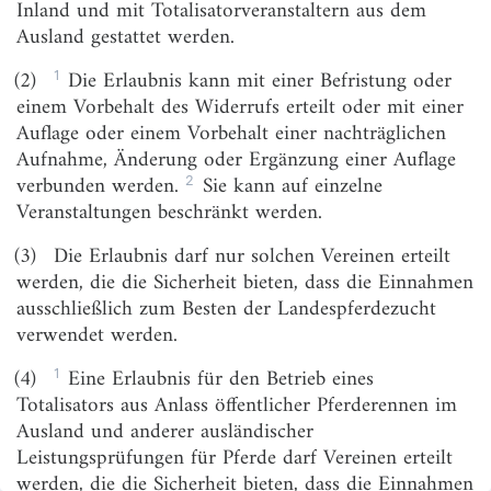
Inland und mit Totalisatorveranstaltern aus dem
Ausland gestattet werden.
§ 6
Ermächtigungen
§ 7
Zuweisungsverfahren
1
(2)
Die Erlaubnis kann mit einer Befristung oder
einem Vorbehalt des Widerrufs erteilt oder mit einer
II. Steuern
Auflage oder einem Vorbehalt einer nachträglichen
1. Besteuerung von Rennwetten
Aufnahme, Änderung oder Ergänzung einer Auflage
2
verbunden werden.
Sie kann auf einzelne
§ 8
Steuergegenstand
Veranstaltungen beschränkt werden.
§ 9
Bemessungsgrundlage
(3)
Die Erlaubnis darf nur solchen Vereinen erteilt
§ 10
Steuersatz
werden, die die Sicherheit bieten, dass die Einnahmen
ausschließlich zum Besten der Landespferdezucht
§ 11
Steuerschuldner
verwendet werden.
§ 12
Steuerentstehung
1
(4)
Eine Erlaubnis für den Betrieb eines
§ 13
Steueranmeldung und -entrichtung
Totalisators aus Anlass öffentlicher Pferderennen im
Ausland und anderer ausländischer
§ 14
Aufzeichnungspflichten
Leistungsprüfungen für Pferde darf Vereinen erteilt
§ 15
Zuständigkeit
werden, die die Sicherheit bieten, dass die Einnahmen