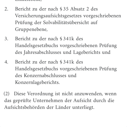
Kapitel 2
2.
Bericht zu der nach § 35 Absatz 2 des
Berichte zur Prüfung der Solvabilitätsübersicht
Versicherungsaufsichtsgesetzes vorgeschriebenen
Abschnitt 1
Prüfung der Solvabilitätsübersicht auf
Allgemeines
Gruppenebene,
§ 4
Gegenstand der Berichterstattung
3.
Bericht zu der nach § 341k des
Handelsgesetzbuchs vorgeschriebenen Prüfung
§ 5
Grundsätze zur Berichterstattung
des Jahresabschlusses und Lageberichts und
§ 6
Besondere Hinweispflichten
4.
Bericht zu der nach § 341k des
Handelsgesetzbuchs vorgeschriebenen Prüfung
§ 7
(weggefallen)
des Konzernabschlusses und
Abschnitt 2
Konzernlageberichts.
Ansatz und Bewertung
(2)
Diese Verordnung ist nicht anzuwenden, wenn
§ 8
Ansatz der Vermögenswerte und Verbindlichkeiten
das geprüfte Unternehmen der Aufsicht durch die
Aufsichtsbehörden der Länder unterliegt.
§ 9
Bewertung
§ 10
Erleichterungen bei der Bewertung
§ 11
Eventualverbindlichkeiten