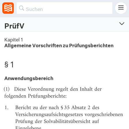
PrüfV
Prüfungsberichteverordnung
Kapitel 1
Allgemeine Vorschriften zu Prüfungsberichten
Verordnung über den Inhalt der Prüfungsberichte zu den Jahresabschlüssen und den
Solvabilitätsübersichten von Versicherungsunternehmen
Vom 19.7.2017 (BGBl. I S. 2846)
§ 1
Zuletzt geändert am 29.4.2026 (BGBl. I S. Nr. 124)
Anwendungsbereich
Kapitel 1
(1)
Diese Verordnung regelt den Inhalt der
Allgemeine Vorschriften zu Prüfungsberichten
folgenden Prüfungsberichte:
§ 1
Anwendungsbereich
1.
Bericht zu der nach § 35 Absatz 2 des
§ 2
Art und Umfang der Berichterstattung
Versicherungsaufsichtsgesetzes vorgeschriebenen
Prüfung der Solvabilitätsübersicht auf
§ 3
Anlagen zu Prüfungsberichten
Einzelebene,